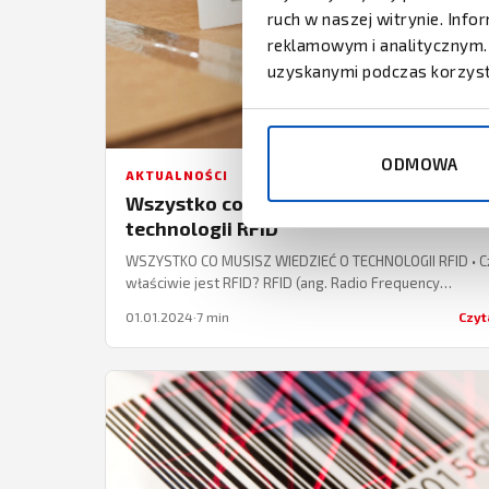
ruch w naszej witrynie. Inf
reklamowym i analitycznym. 
uzyskanymi podczas korzysta
ODMOWA
AKTUALNOŚCI
Wszystko co musisz wiedzieć o
technologii RFID
WSZYSTKO CO MUSISZ WIEDZIEĆ O TECHNOLOGII RFID • 
właściwie jest RFID? RFID (ang. Radio Frequency
Identification) to alternatywa dla kodów kreskowych –
01.01.2024
·
7 min
Czyt