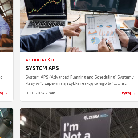
AKTUALNOŚCI
SYSTEM APS
to
System APS (Advanced Planning and Scheduling) Systemy
klasy APS zapewniają szybką reakcję całego łańcucha
sami
dostaw na zmieniające się potrzeby klientów lub w
aj →
01.01.2024
·
2 min
Czytaj →
egii
warunkach pojawiania się dodatkowych,
niespodziewanych…