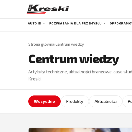
AUTO ID
ROZWIĄZANIA DLA PRZEMYSŁU
OPROGRAMO
Strona główna
›
Centrum wiedzy
Centrum wiedzy
Artykuły techniczne, aktualności branżowe, case stud
Kreski.
Wszystkie
Produkty
Aktualności
Po