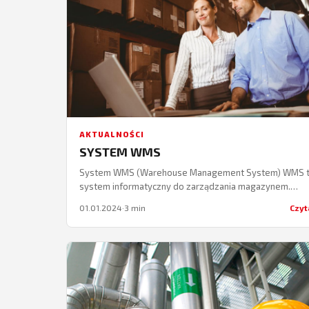
AKTUALNOŚCI
SYSTEM WMS
System WMS (Warehouse Management System) WMS 
system informatyczny do zarządzania magazynem.
Zapewnia możliwość zarządzania różnorodnymi proce
01.01.2024
·
3 min
Czyt
magazynowymi przy wykorzystaniu następujących strat
zarządzania:…