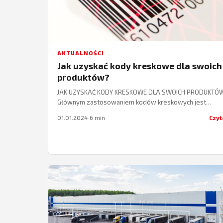
AKTUALNOŚCI
Jak uzyskać kody kreskowe dla swoich
produktów?
JAK UZYSKAĆ KODY KRESKOWE DLA SWOICH PRODUKTÓ
Głównym zastosowaniem kodów kreskowych jest
automatyczna identyfikacja produktów. Mają one
01.01.2024
·
6 min
Czyt
umożliwiać automatyczny odczyt informacji, a…