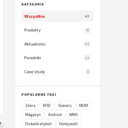
KATEGORIE
Wszystkie
43
Produkty
16
Aktualności
43
Poradniki
23
Case study
0
POPULARNE TAGI
Zebra
RFID
Skanery
MDM
Magazyn
Android
WMS
Drukarki etykiet
Honeywell