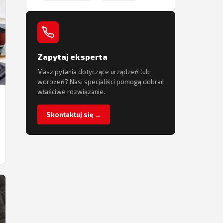
Zapytaj eksperta
Masz pytania dotyczące urządzeń lub
wdrożeń? Nasi specjaliści pomogą dobrać
właściwe rozwiązanie.
Skontaktuj się →