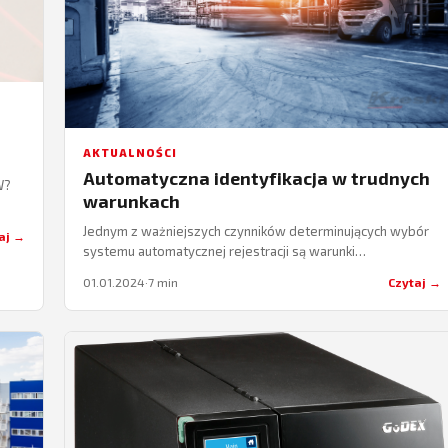
AKTUALNOŚCI
Automatyczna identyfikacja w trudnych
W?
warunkach
Jednym z ważniejszych czynników determinujących wybór
aj →
systemu automatycznej rejestracji są warunki
środowiskowe panujące w miejscu jego użytkowania.
01.01.2024
·
7 min
Czytaj →
Przyjrzyjmy się zatem bliżej tematowi…