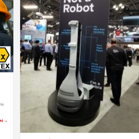
mi
ich…
aj →