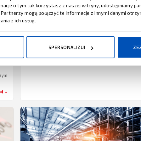
Systemy do zarządzania etykietami
ormacje o tym, jak korzystasz z naszej witryny, udostępniamy 
SYSTEMY DO ZARZĄDZANIA ETYKIETAMI Możliwość
Partnerzy mogą połączyć te informacje z innymi danymi otrzy
identyfikacji materiałów i towarów jest kluczowa na
nia z ich usług.
poszczególnych etapach łańcucha dostaw, a tym samym
01.01.2024
·
6 min
Czytaj →
jest podstawą wielu…
SPERSONALIZUJ
ZE
Czym
…
aj →