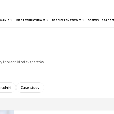
WANIE
INFRASTRUKTURA IT
BEZPIECZEŃSTWO IT
SERWIS URZĄDZE
y i poradniki od ekspertów
radniki
Case study