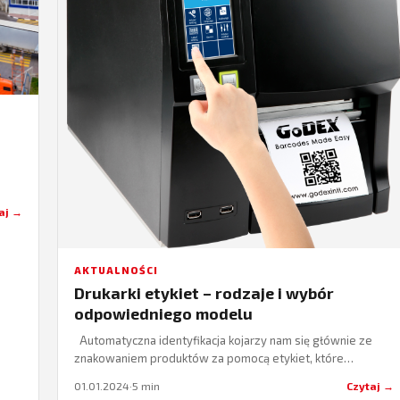
aj →
AKTUALNOŚCI
Drukarki etykiet – rodzaje i wybór
odpowiedniego modelu
Automatyczna identyfikacja kojarzy nam się głównie ze
znakowaniem produktów za pomocą etykiet, które
drukowane są za pomocą specjalnych urządzeń.
01.01.2024
·
5 min
Czytaj →
Wyróżniamy jednak…