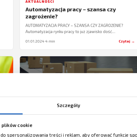
AKTUALNOŚCI
Automatyzacja pracy – szansa czy
zagrożenie?
AUTOMATYZACJA PRACY – SZANSA CZY ZAGROŻENIE?
Automatyzacja rynku pracy to już zjawisko dość
powszechne. Coraz częściej mówi się o możliwościach
01.01.2024
·
4 min
Czytaj →
nowych technologii…
Szczegóły
z plików cookie
AKTUALNOŚCI
 do spersonalizowania treści i reklam, aby oferować funkcje s