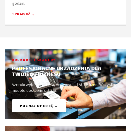
godzin.
SPRAWDŹ →
DRUKARKI I SKANERY
PROFESJONALNE URZĄDZENIA DLA
TWOJEGO BIZNESU
Szeroki wybór od Zebra, Honeywell, TSC i Citizen. Wszystkie
modele dostępne od ręki.
POZNAJ OFERTĘ →