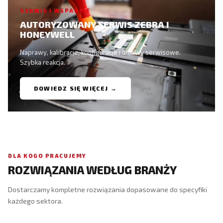
SERWIS I WSPARCIE
AUTORYZOWANY SERWIS ZEBRA I
HONEYWELL
Naprawy, kalibracje, konfiguracje i umowy serwisowe.
Szybka reakcja.
DOWIEDZ SIĘ WIĘCEJ →
DLA KOGO PRACUJEMY
ROZWIĄZANIA WEDŁUG BRANŻY
Dostarczamy kompletne rozwiązania dopasowane do specyfiki
każdego sektora.