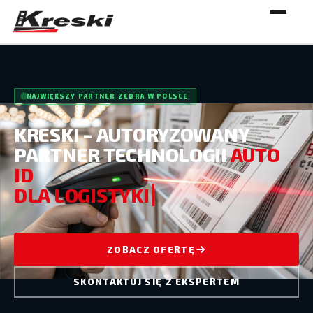
NAJWIĘKSZY PARTNER ZEBRA W POLSCE
KRESKI – AUTORYZOWANY
PARTNER TECHNOLOGII
AUTO
ID
DLA LOGISTY
ZOBACZ OFERTĘ
SKONTAKTUJ SIĘ Z EKSPERTEM