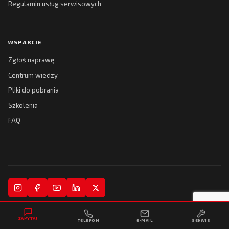
Regulamin usług serwisowych
WSPARCIE
Zgłoś naprawę
Centrum wiedzy
Pliki do pobrania
Szkolenia
FAQ
© 2026 Kreski Spółka Jawna. Wszelkie prawa zastrzeżone.
ZAPYTAJ
TELEFON
E-MAIL
SERWIS
Regulamin
Polityka prywatności
Realizacja:
Collytics