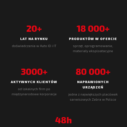
20+
18 000+
LAT NA RYNKU
PRODUKTÓW W OFERCIE
doświadczenia w Auto ID i IT
sprzęt, oprogramowanie,
materiały eksploatacyjne
3000+
80 000+
AKTYWNYCH KLIENTÓW
NAPRAWIONYCH
URZĄDZEŃ
od lokalnych firm po
międzynarodowe korporacje
jedna z największych placówek
serwisowych Zebra w Polsce
48h