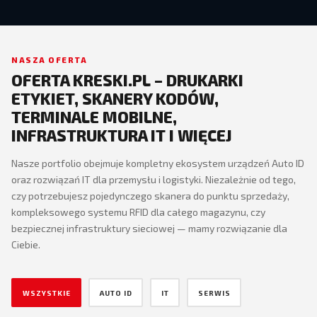
NASZA OFERTA
OFERTA KRESKI.PL – DRUKARKI
ETYKIET, SKANERY KODÓW,
TERMINALE MOBILNE,
INFRASTRUKTURA IT I WIĘCEJ
Nasze portfolio obejmuje kompletny ekosystem urządzeń Auto ID
oraz rozwiązań IT dla przemysłu i logistyki. Niezależnie od tego,
czy potrzebujesz pojedynczego skanera do punktu sprzedaży,
kompleksowego systemu RFID dla całego magazynu, czy
bezpiecznej infrastruktury sieciowej — mamy rozwiązanie dla
Ciebie.
WSZYSTKIE
AUTO ID
IT
SERWIS