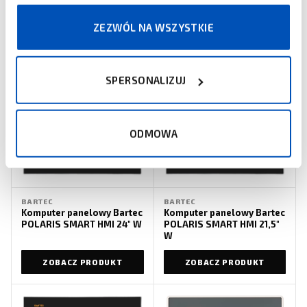
ADS-TEC
Panel operatorski ADS-
IIYAMA
19-calowy monitor iiyama
ZEZWÓL NA WSZYSTKIE
TEC MEW9000
ProLite E1980S-B1
ZOBACZ PRODUKT
ZOBACZ PRODUKT
SPERSONALIZUJ
ODMOWA
BARTEC
BARTEC
Komputer panelowy Bartec
Komputer panelowy Bartec
POLARIS SMART HMI 24″ W
POLARIS SMART HMI 21,5″
W
ZOBACZ PRODUKT
ZOBACZ PRODUKT