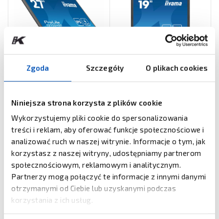
Zgoda
Szczegóły
O plikach cookies
IIYAMA
IIYAMA
27-calowy monitor iiyama
19-calowy monitor iiyama
T2752MSC-B1AG
ProLite B1980S-B1
Niniejsza strona korzysta z plików cookie
Wykorzystujemy pliki cookie do spersonalizowania
ZOBACZ PRODUKT
ZOBACZ PRODUKT
treści i reklam, aby oferować funkcje społecznościowe i
analizować ruch w naszej witrynie. Informacje o tym, jak
korzystasz z naszej witryny, udostępniamy partnerom
społecznościowym, reklamowym i analitycznym.
Partnerzy mogą połączyć te informacje z innymi danymi
otrzymanymi od Ciebie lub uzyskanymi podczas
korzystania z ich usług.