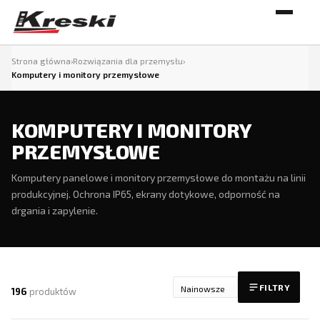
Strona główna
›
Rozwiązania dla przemysłu
›
Komputery i monitory przemysłowe
KOMPUTERY I MONITORY
PRZEMYSŁOWE
Komputery panelowe i monitory przemysłowe do montażu na linii
produkcyjnej. Ochrona IP65, ekrany dotykowe, odporność na
drgania i zapylenie.
FILTRY
196
produktów