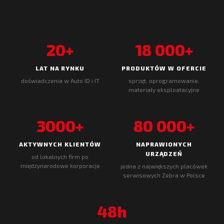
20+
18 000+
LAT NA RYNKU
PRODUKTÓW W OFERCIE
doświadczenia w Auto ID i IT
sprzęt, oprogramowanie,
materiały eksploatacyjne
3000+
80 000+
AKTYWNYCH KLIENTÓW
NAPRAWIONYCH
URZĄDZEŃ
od lokalnych firm po
międzynarodowe korporacje
jedna z największych placówek
serwisowych Zebra w Polsce
48h