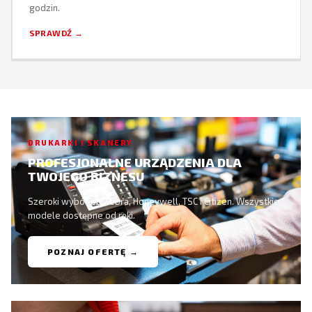
godzin.
SPRAWDŹ →
DRUKARKI I SKANERY
PROFESJONALNE URZĄDZENIA DLA
TWOJEGO BIZNESU
Szeroki wybór od Zebra, Honeywell, TSC i Citizen. Wszystkie
modele dostępne od ręki.
POZNAJ OFERTĘ →