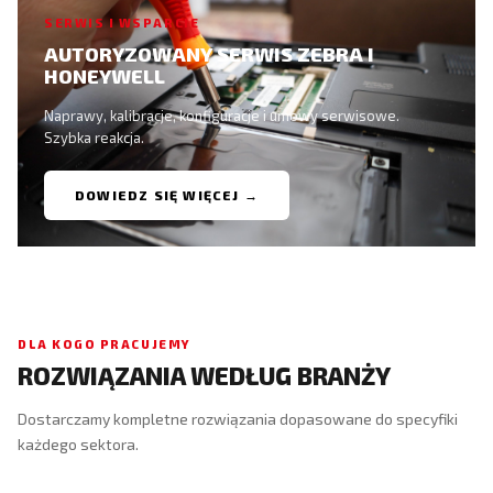
SERWIS I WSPARCIE
AUTORYZOWANY SERWIS ZEBRA I
HONEYWELL
Naprawy, kalibracje, konfiguracje i umowy serwisowe.
Szybka reakcja.
DOWIEDZ SIĘ WIĘCEJ →
DLA KOGO PRACUJEMY
ROZWIĄZANIA WEDŁUG BRANŻY
Dostarczamy kompletne rozwiązania dopasowane do specyfiki
każdego sektora.