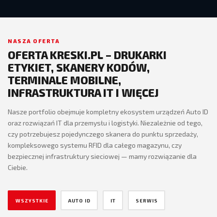
NASZA OFERTA
OFERTA KRESKI.PL – DRUKARKI
ETYKIET, SKANERY KODÓW,
TERMINALE MOBILNE,
INFRASTRUKTURA IT I WIĘCEJ
Nasze portfolio obejmuje kompletny ekosystem urządzeń Auto ID
oraz rozwiązań IT dla przemysłu i logistyki. Niezależnie od tego,
czy potrzebujesz pojedynczego skanera do punktu sprzedaży,
kompleksowego systemu RFID dla całego magazynu, czy
bezpiecznej infrastruktury sieciowej — mamy rozwiązanie dla
Ciebie.
WSZYSTKIE
AUTO ID
IT
SERWIS