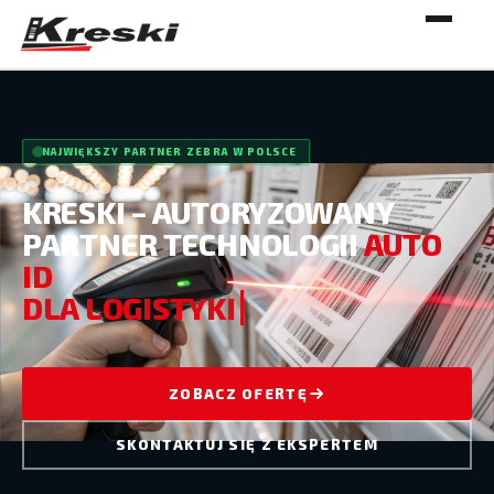
NAJWIĘKSZY PARTNER ZEBRA W POLSCE
KRESKI – AUTORYZOWANY
PARTNER TECHNOLOGII
AUTO
ID
DLA LOGIST
ZOBACZ OFERTĘ
SKONTAKTUJ SIĘ Z EKSPERTEM