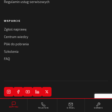
Regulamin usług serwisowych
WSPARCIE
Zgłoś naprawę
Centrum wiedzy
Pliki do pobrania
Szkolenia
FAQ
© 2026 Kreski Spółka Jawna. Wszelkie prawa zastrzeżone.
ZAPYTAJ
TELEFON
E-MAIL
SERWIS
Regulamin
Polityka prywatności
Realizacja:
Collytics