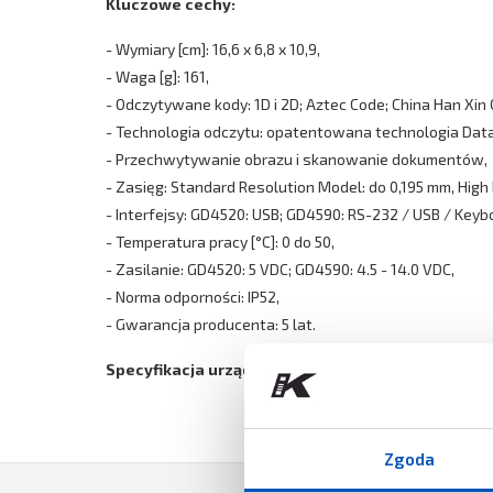
Kluczowe cechy:
- Wymiary [cm]: 16,6 x 6,8 x 10,9,
- Waga [g]: 161,
- Odczytywane kody: 1D i 2D; Aztec Code; China Han Xin
- Technologia odczytu: opatentowana technologia Datal
- Przechwytywanie obrazu i skanowanie dokumentów,
- Zasięg: Standard Resolution Model: do 0,195 mm, High
- Interfejsy: GD4520: USB; GD4590: RS-232 / USB / Key
- Temperatura pracy [°C]: 0 do 50,
- Zasilanie: GD4520: 5 VDC; GD4590: 4.5 - 14.0 VDC,
- Norma odporności: IP52,
- Gwarancja producenta: 5 lat.
Specyfikacja urządzenia od producenta do pobrani
Zgoda