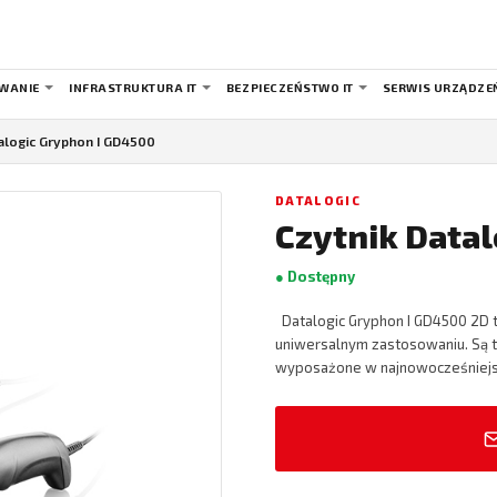
WANIE
INFRASTRUKTURA IT
BEZPIECZEŃSTWO IT
SERWIS URZĄDZE
alogic Gryphon I GD4500
DATALOGIC
Czytnik Data
● Dostępny
Datalogic Gryphon I GD4500 2D t
uniwersalnym zastosowaniu. Są 
wyposażone w najnowocześniej