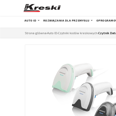
AUTO ID
ROZWIĄZANIA DLA PRZEMYSŁU
OPROGRAMO
Strona główna
›
Auto ID
›
Czytniki kodów kreskowych
›
Czytnik Dat