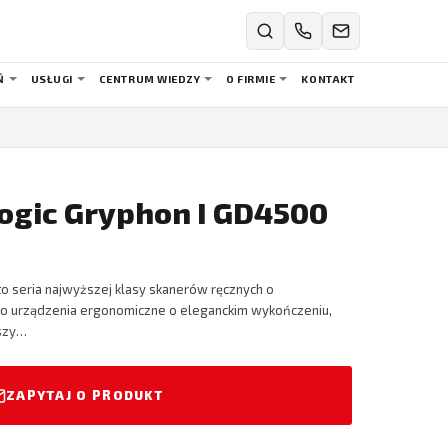
Ń
USŁUGI
CENTRUM WIEDZY
O FIRMIE
KONTAKT
logic Gryphon I GD4500
o seria najwyższej klasy skanerów ręcznych o
to urządzenia ergonomiczne o eleganckim wykończeniu,
szy…
ZAPYTAJ O PRODUKT