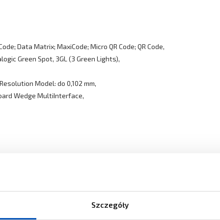
 Code; Data Matrix; MaxiCode; Micro QR Code; QR Code,
ogic Green Spot, 3GL (3 Green Lights),
 Resolution Model: do 0,102 mm,
board Wedge MultiInterface,
a poniżej:
Szczegóły