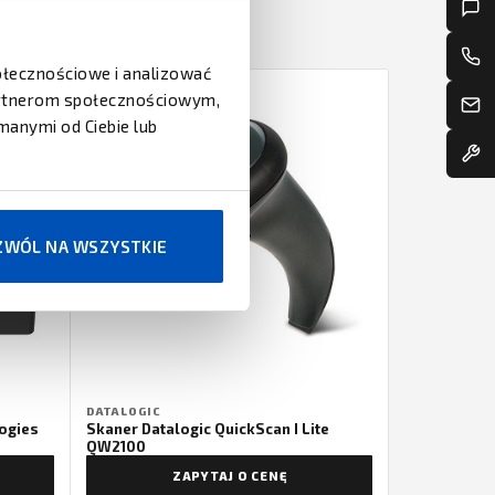
połecznościowe i analizować
partnerom społecznościowym,
manymi od Ciebie lub
ZWÓL NA WSZYSTKIE
DATALOGIC
ogies
Skaner Datalogic QuickScan I Lite
QW2100
ZAPYTAJ O CENĘ