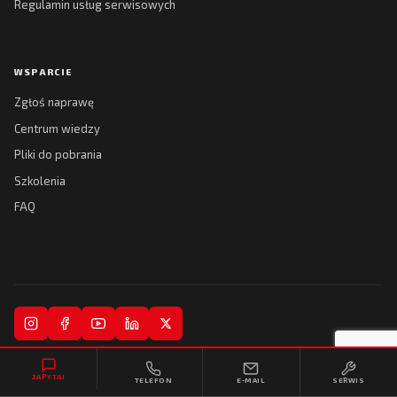
Regulamin usług serwisowych
WSPARCIE
Zgłoś naprawę
Centrum wiedzy
Pliki do pobrania
Szkolenia
FAQ
© 2026 Kreski Spółka Jawna. Wszelkie prawa zastrzeżone.
ZAPYTAJ
TELEFON
E-MAIL
SERWIS
Regulamin
Polityka prywatności
Realizacja:
Collytics