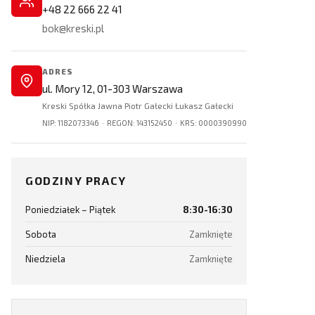
+48 22 666 22 41
bok@kreski.pl
ADRES
ul. Mory 12, 01-303 Warszawa
Kreski Spółka Jawna Piotr Gałecki Łukasz Gałecki
NIP: 1182073346 · REGON: 143152450 · KRS: 0000390990
GODZINY PRACY
Poniedziałek – Piątek
8:30-16:30
Sobota
Zamknięte
Niedziela
Zamknięte