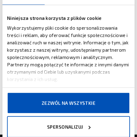
Niniejsza strona korzysta z plików cookie
Wyrażam zgodę na przetwarzanie moich danych osobowych
Wykorzystujemy pliki cookie do spersonalizowania
przez Kreski Spółka Jawna Piotr Gałecki Łukasz Gałecki, ul. Mory 12,
treści i reklam, aby oferować funkcje społecznościowe i
01-303 Warszawa w celu i w zakresie niezbędnym do realizacji
analizować ruch w naszej witrynie. Informacje o tym, jak
obsługi niniejszego zgłoszenia. Zapoznałam/em się z treścią
informacji o sposobie przetwarzania moich danych osobowych
korzystasz z naszej witryny, udostępniamy partnerom
znajdującą się
tutaj
.
społecznościowym, reklamowym i analitycznym.
Partnerzy mogą połączyć te informacje z innymi danymi
otrzymanymi od Ciebie lub uzyskanymi podczas
korzystania z ich usług.
ZEZWÓL NA WSZYSTKIE
SPERSONALIZUJ