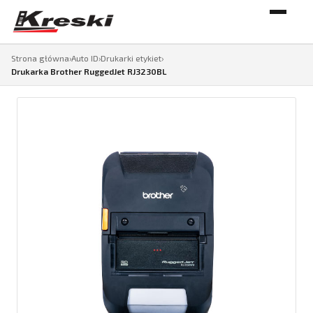
Strona główna
›
Auto ID
›
Drukarki etykiet
›
Drukarka Brother RuggedJet RJ3230BL