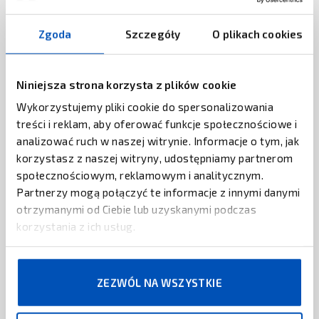
Drukarka Argox I4-240/I4-250/I4-350
Zgoda
Szczegóły
O plikach cookies
ZAPYTAJ O CENĘ
ZEBRA TECHNOLOGIES
Niniejsza strona korzysta z plików cookie
Drukarka Zebra ZT610, ZT61A Micro
Label Printer
Wykorzystujemy pliki cookie do spersonalizowania
treści i reklam, aby oferować funkcje społecznościowe i
ZAPYTAJ O CENĘ
analizować ruch w naszej witrynie. Informacje o tym, jak
korzystasz z naszej witryny, udostępniamy partnerom
GODEX
społecznościowym, reklamowym i analitycznym.
Drukarka GoDEX RT200i / RT230i
Partnerzy mogą połączyć te informacje z innymi danymi
otrzymanymi od Ciebie lub uzyskanymi podczas
ZAPYTAJ O CENĘ
korzystania z ich usług.
DATAMAX O'NEIL
Drukarki Datamax O'Neil M-Class
ZEZWÓL NA WSZYSTKIE
ZAPYTAJ O CENĘ