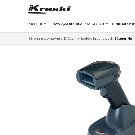
AUTO ID
ROZWIĄZANIA DLA PRZEMYSŁU
OPROGRAMO
Strona główna
›
Auto ID
›
Czytniki kodów kreskowych
›
Skaner Hon