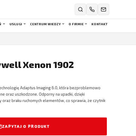
Ń
USŁUGI
CENTRUM WIEDZY
O FIRMIE
KONTAKT
well Xenon 1902
echnologię Adaptus Imaging 6.0, która bezproblemowo
e oraz uszkodzone. Odporny na upadki, dzięki
 oraz braku ruchomych elementów, co sprawia, że czytnik
ZAPYTAJ O PRODUKT