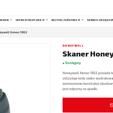
WANIE
INFRASTRUKTURA IT
BEZPIECZEŃSTWO IT
SERWIS URZĄDZE
eywell Xenon 1902
HONEYWELL
Skaner Honey
● Dostępny
Honeywell Xenon 1902 posiada t
odczytuje kody słabo wydrukowan
wzmocnionej konstrukcji obudowy
jest odporny na upadki.