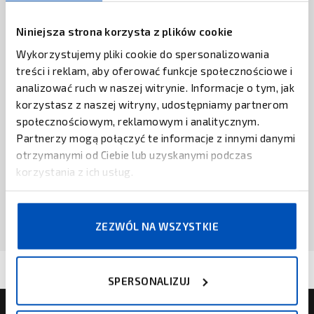
ZAPYTAJ O CENĘ
Niniejsza strona korzysta z plików cookie
Wykorzystujemy pliki cookie do spersonalizowania
CISCO
treści i reklam, aby oferować funkcje społecznościowe i
Cisco Email Security (ESA)
analizować ruch w naszej witrynie. Informacje o tym, jak
korzystasz z naszej witryny, udostępniamy partnerom
ZAPYTAJ O CENĘ
społecznościowym, reklamowym i analitycznym.
Partnerzy mogą połączyć te informacje z innymi danymi
CISCO
otrzymanymi od Ciebie lub uzyskanymi podczas
Cisco Firepower z serii 3100
korzystania z ich usług.
ZAPYTAJ O CENĘ
ZEZWÓL NA WSZYSTKIE
SPERSONALIZUJ