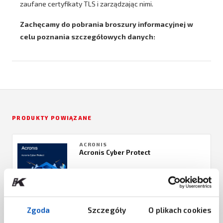
zaufane certyfikaty TLS i zarządzając nimi.
Zachęcamy do pobrania broszury informacyjnej w
celu poznania szczegółowych danych:
PRODUKTY POWIĄZANE
ACRONIS
Acronis Cyber Protect
ZAPYTAJ O CENĘ
EXTREME NETWORKS
Zgoda
Szczegóły
O plikach cookies
Extreme Networks Zero Trust
Network Access