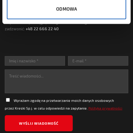
NAPISZ DO NAS
ODMOWA
MASZ PYTANIE? ODPISZEMY SZYBKO.
Odpowiadamy w ciągu jednego dnia roboczego. Możesz też
zadzwonić:
+48 22 666 22 40
Wyrażam zgodę na przetwarzanie moich danych osobowych
przez Kreski Sp.j. w celu odpowiedzi na zapytanie.
Polityka prywatności