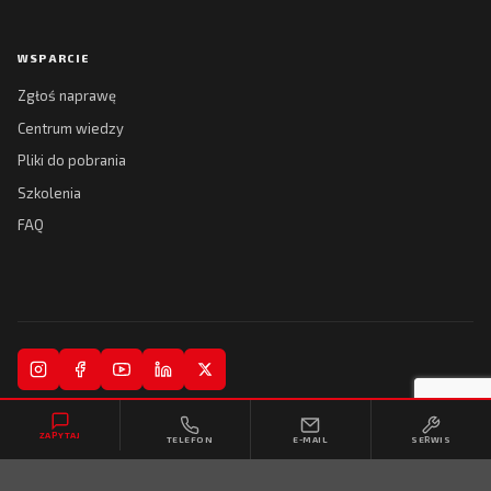
WSPARCIE
Zgłoś naprawę
Centrum wiedzy
Pliki do pobrania
Szkolenia
FAQ
© 2026 Kreski Spółka Jawna. Wszelkie prawa zastrzeżone.
ZAPYTAJ
TELEFON
E-MAIL
SERWIS
Regulamin
Polityka prywatności
Realizacja:
Collytics