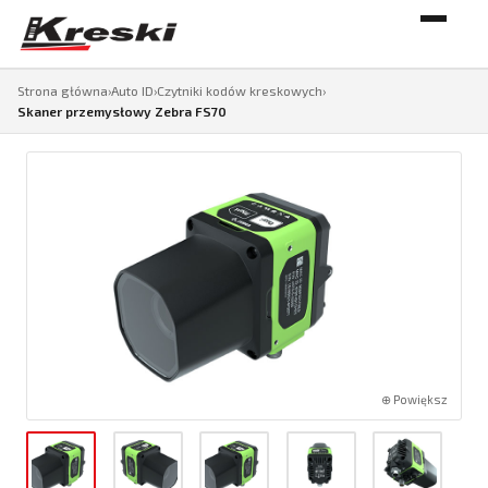
Strona główna
›
Auto ID
›
Czytniki kodów kreskowych
›
Skaner przemysłowy Zebra FS70
⊕ Powiększ