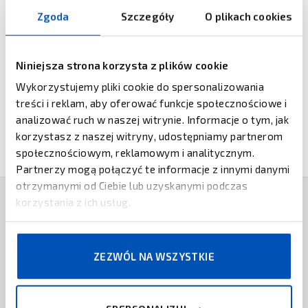
zwiększoną szybkość skanowania i bogate możliwości
Zgoda
Szczegóły
O plikach cookies
widzenia maszynowego - wszystko to dzięki prostemu
zakupowi licencji na oprogramowanie, które zabezpieczy
tę inwestycję na przyszłość.
Niniejsza strona korzysta z plików cookie
Wykorzystujemy pliki cookie do spersonalizowania
Więcej informacji znajduje się w broszurze
treści i reklam, aby oferować funkcje społecznościowe i
dostępnej poniżej.
analizować ruch w naszej witrynie. Informacje o tym, jak
korzystasz z naszej witryny, udostępniamy partnerom
społecznościowym, reklamowym i analitycznym.
Partnerzy mogą połączyć te informacje z innymi danymi
otrzymanymi od Ciebie lub uzyskanymi podczas
korzystania z ich usług.
PRODUKTY POWIĄZANE
DATALOGIC
ZEZWÓL NA WSZYSTKIE
Czytnik Datalogic QuickScan QM2500