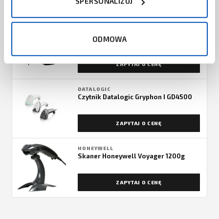
SPERSONALIZUJ
ZAPYTAJ O CENĘ
SICK
Skaner Sick IDM14x
ODMOWA
ZAPYTAJ O CENĘ
DATALOGIC
Czytnik Datalogic Gryphon I GD4500
ZAPYTAJ O CENĘ
HONEYWELL
Skaner Honeywell Voyager 1200g
ZAPYTAJ O CENĘ