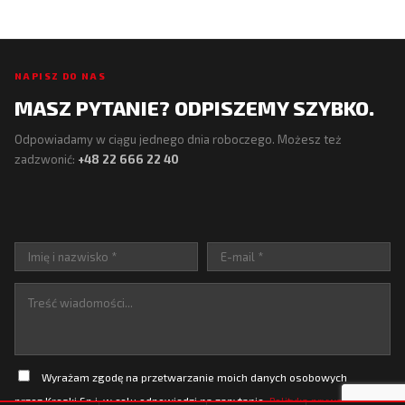
NAPISZ DO NAS
MASZ PYTANIE? ODPISZEMY SZYBKO.
Odpowiadamy w ciągu jednego dnia roboczego. Możesz też
zadzwonić:
+48 22 666 22 40
Wyrażam zgodę na przetwarzanie moich danych osobowych
przez Kreski Sp.j. w celu odpowiedzi na zapytanie.
Polityka prywatności