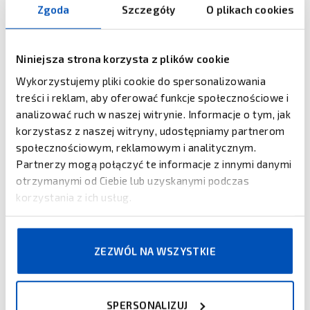
Zgoda
Szczegóły
O plikach cookies
Niniejsza strona korzysta z plików cookie
Antena RFID Motorola
Wykorzystujemy pliki cookie do spersonalizowania
AN720
treści i reklam, aby oferować funkcje społecznościowe i
Dostępny
analizować ruch w naszej witrynie. Informacje o tym, jak
Antena RFID Zebra AN440
korzystasz z naszej witryny, udostępniamy partnerom
społecznościowym, reklamowym i analitycznym.
Partnerzy mogą połączyć te informacje z innymi danymi
otrzymanymi od Ciebie lub uzyskanymi podczas
korzystania z ich usług.
ZEZWÓL NA WSZYSTKIE
Antena RFID Zebra AN480
Antena RFID Zebra AN510
SPERSONALIZUJ