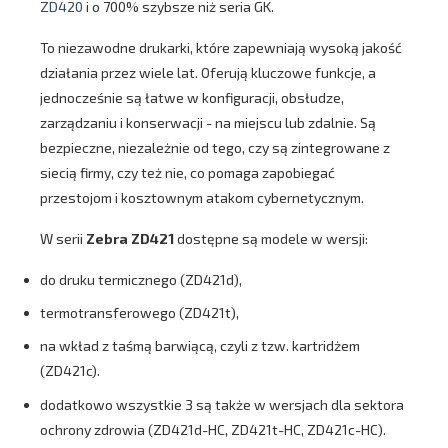
ZD420
i o 700% szybsze niż seria GK.
To niezawodne drukarki, które zapewniają wysoką jakość
działania przez wiele lat. Oferują kluczowe funkcje, a
jednocześnie są łatwe w konfiguracji, obsłudze,
zarządzaniu i konserwacji - na miejscu lub zdalnie. Są
bezpieczne, niezależnie od tego, czy są zintegrowane z
siecią firmy, czy też nie, co pomaga zapobiegać
przestojom i kosztownym atakom cybernetycznym.
W serii
Zebra ZD421
dostępne są modele w wersji:
do druku termicznego (ZD421d),
termotransferowego (ZD421t),
na wkład z taśmą barwiącą, czyli z tzw. kartridżem
(ZD421c).
dodatkowo wszystkie 3 są także w wersjach dla sektora
ochrony zdrowia (ZD421d-HC, ZD421t-HC, ZD421c-HC).