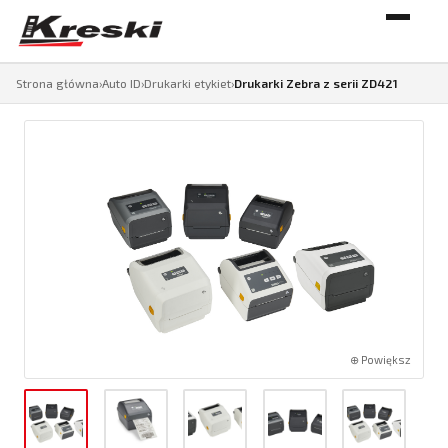
Strona główna
›
Auto ID
›
Drukarki etykiet
›
Drukarki Zebra z serii ZD421
⊕ Powiększ