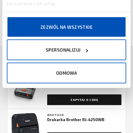
korzystania z ich usług.
Więcej informacji znajduje się w broszurach
dostępnych poniżej.
ZEZWÓL NA WSZYSTKIE
SPERSONALIZUJ
PRODUKTY POWIĄZANE
ODMOWA
UROVO
Drukarka mobilna Urovo K219
ZAPYTAJ O CENĘ
BROTHER
Drukarka Brother RJ-4250WB