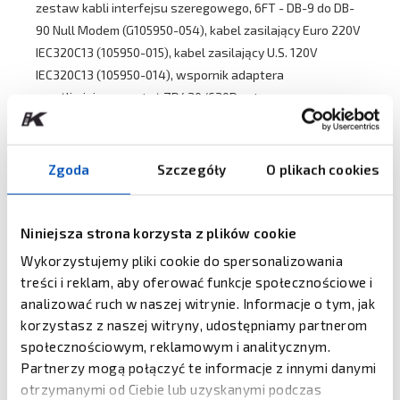
zestaw kabli interfejsu szeregowego, 6FT - DB-9 do DB-
90 Null Modem (G105950-054), kabel zasilający Euro 220V
IEC320C13 (105950-015), kabel zasilający U.S. 120V
IEC320C13 (105950-014), wspornik adaptera
umożliwiający montaż ZD420/620D w tym samym
miejscu, w którym jest obecnie zamontowany istniejący
GK/GX DT (P1080383-423), miękki futerał ochronny do
noszenia drukarek termotransferowych (SG-DM-CASE2-
Zgoda
Szczegóły
O plikach cookies
01), miękki futerał ochronny do noszenia drukarek
termicznych (SG-DM-CASE1-01).
Niniejsza strona korzysta z plików cookie
▶
Dla drukarek Zebra dostępna jest szeroka gama
Wykorzystujemy pliki cookie do spersonalizowania
oprogramowania, aplikacji i narzędzi w ramach
Zebra
treści i reklam, aby oferować funkcje społecznościowe i
Print DNA
.
analizować ruch w naszej witrynie. Informacje o tym, jak
korzystasz z naszej witryny, udostępniamy partnerom
▶
Więcej informacji o planach serwisowych dla tego
społecznościowym, reklamowym i analitycznym.
urządzenia -
Zebra OneCare
Partnerzy mogą połączyć te informacje z innymi danymi
▶
Film o możliwościach drukarek ZD421
otrzymanymi od Ciebie lub uzyskanymi podczas