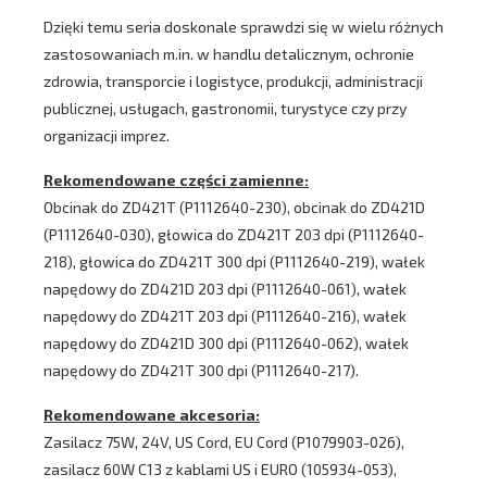
Dzięki temu seria doskonale sprawdzi się w wielu różnych
zastosowaniach m.in. w handlu detalicznym, ochronie
zdrowia, transporcie i logistyce, produkcji, administracji
publicznej, usługach, gastronomii, turystyce czy przy
organizacji imprez.
Rekomendowane części zamienne:
Obcinak do ZD421T (P1112640-230), obcinak do ZD421D
(P1112640-030), głowica do ZD421T 203 dpi (P1112640-
218), głowica do ZD421T 300 dpi (P1112640-219), wałek
napędowy do ZD421D 203 dpi (P1112640-061), wałek
napędowy do ZD421T 203 dpi (P1112640-216), wałek
napędowy do ZD421D 300 dpi (P1112640-062), wałek
napędowy do ZD421T 300 dpi (P1112640-217).
Rekomendowane akcesoria:
Zasilacz 75W, 24V, US Cord, EU Cord (P1079903-026),
zasilacz 60W C13 z kablami US i EURO (105934-053),