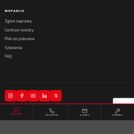
WSPARCIE
Zgłoś naprawę
Centrum wiedzy
Pliki do pobrania
Szkolenia
FAQ
© 2026 Kreski Spółka Jawna. Wszelkie prawa zastrzeżone.
ZAPYTAJ
TELEFON
E-MAIL
SERWIS
Regulamin
Polityka prywatności
Realizacja:
Collytics