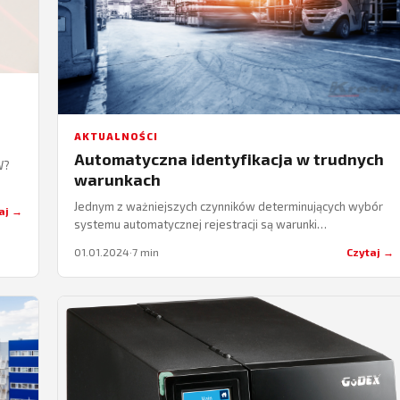
AKTUALNOŚCI
Automatyczna identyfikacja w trudnych
W?
warunkach
Jednym z ważniejszych czynników determinujących wybór
aj →
systemu automatycznej rejestracji są warunki
środowiskowe panujące w miejscu jego użytkowania.
01.01.2024
·
7 min
Czytaj →
Przyjrzyjmy się zatem bliżej tematowi…