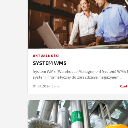
AKTUALNOŚCI
SYSTEM WMS
System WMS (Warehouse Management System) WMS 
system informatyczny do zarządzania magazynem.
Zapewnia możliwość zarządzania różnorodnymi proce
01.01.2024
·
3 min
Czyt
magazynowymi przy wykorzystaniu następujących strat
zarządzania:…