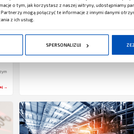
Systemy do zarządzania etykietami
ormacje o tym, jak korzystasz z naszej witryny, udostępniamy 
SYSTEMY DO ZARZĄDZANIA ETYKIETAMI Możliwość
Partnerzy mogą połączyć te informacje z innymi danymi otrzy
identyfikacji materiałów i towarów jest kluczowa na
nia z ich usług.
poszczególnych etapach łańcucha dostaw, a tym samym
01.01.2024
·
6 min
Czytaj →
jest podstawą wielu…
SPERSONALIZUJ
ZE
Czym
…
aj →