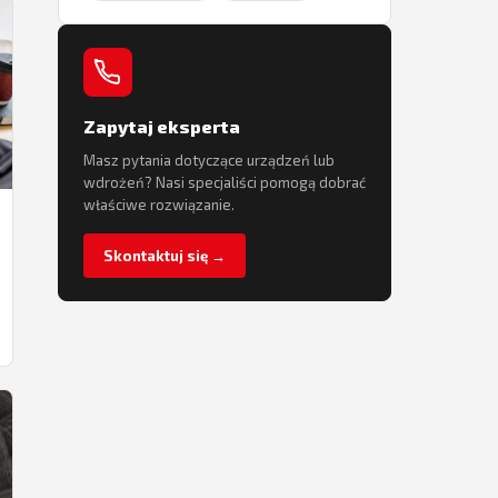
Zapytaj eksperta
Masz pytania dotyczące urządzeń lub
wdrożeń? Nasi specjaliści pomogą dobrać
właściwe rozwiązanie.
Skontaktuj się →