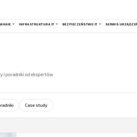
WANIE
INFRASTRUKTURA IT
BEZPIECZEŃSTWO IT
SERWIS URZĄDZE
y i poradniki od ekspertów
radniki
Case study