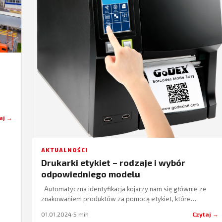
aj →
AKTUALNOŚCI
Drukarki etykiet – rodzaje i wybór
odpowiedniego modelu
Automatyczna identyfikacja kojarzy nam się głównie ze
znakowaniem produktów za pomocą etykiet, które
drukowane są za pomocą specjalnych urządzeń.
01.01.2024
·
5 min
Czytaj →
Wyróżniamy jednak…