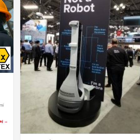
mi
ich…
aj →