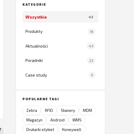
KATEGORIE
Wszystkie
43
Produkty
16
Aktualności
43
Poradniki
23
Case study
0
POPULARNE TAGI
Zebra
RFID
Skanery
MDM
Magazyn
Android
WMS
Drukarki etykiet
Honeywell