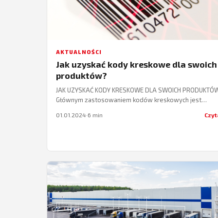
AKTUALNOŚCI
Jak uzyskać kody kreskowe dla swoich
produktów?
JAK UZYSKAĆ KODY KRESKOWE DLA SWOICH PRODUKTÓ
Głównym zastosowaniem kodów kreskowych jest
automatyczna identyfikacja produktów. Mają one
01.01.2024
·
6 min
Czyt
umożliwiać automatyczny odczyt informacji, a…