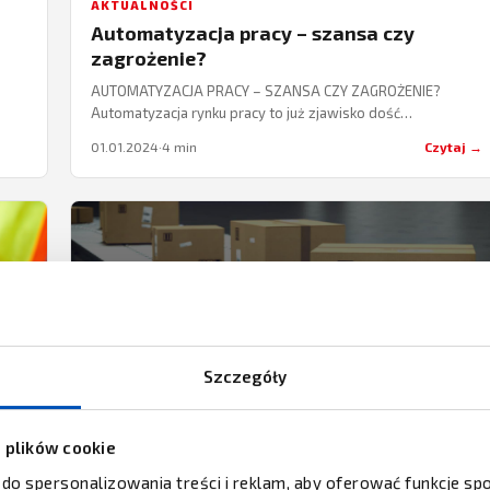
AKTUALNOŚCI
Automatyzacja pracy – szansa czy
zagrożenie?
AUTOMATYZACJA PRACY – SZANSA CZY ZAGROŻENIE?
Automatyzacja rynku pracy to już zjawisko dość
powszechne. Coraz częściej mówi się o możliwościach
01.01.2024
·
4 min
Czytaj →
nowych technologii…
Szczegóły
z plików cookie
AKTUALNOŚCI
 do spersonalizowania treści i reklam, aby oferować funkcje s