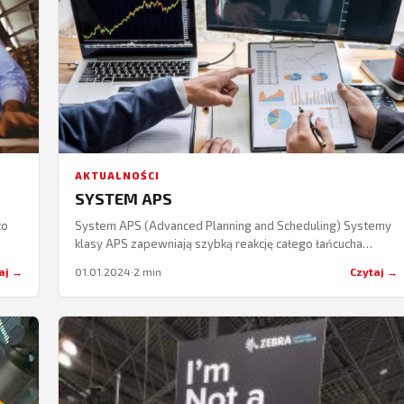
AKTUALNOŚCI
SYSTEM APS
to
System APS (Advanced Planning and Scheduling) Systemy
klasy APS zapewniają szybką reakcję całego łańcucha
sami
dostaw na zmieniające się potrzeby klientów lub w
aj →
01.01.2024
·
2 min
Czytaj →
egii
warunkach pojawiania się dodatkowych,
niespodziewanych…