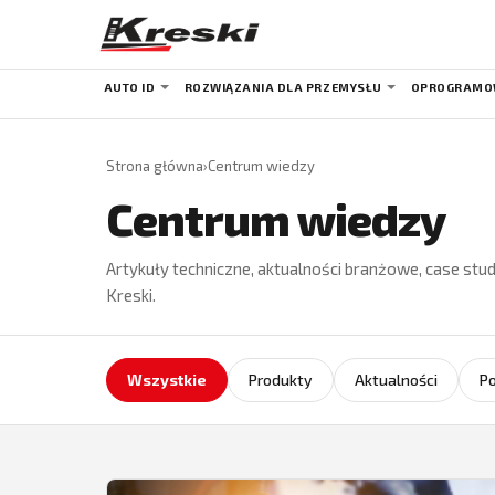
AUTO ID
ROZWIĄZANIA DLA PRZEMYSŁU
OPROGRAMO
Strona główna
›
Centrum wiedzy
Centrum wiedzy
Artykuły techniczne, aktualności branżowe, case stud
Kreski.
Wszystkie
Produkty
Aktualności
Po