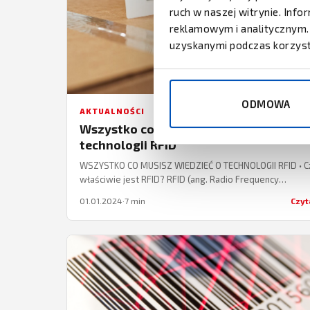
ruch w naszej witrynie. Inf
reklamowym i analitycznym. 
uzyskanymi podczas korzysta
ODMOWA
AKTUALNOŚCI
Wszystko co musisz wiedzieć o
technologii RFID
WSZYSTKO CO MUSISZ WIEDZIEĆ O TECHNOLOGII RFID • 
właściwie jest RFID? RFID (ang. Radio Frequency
Identification) to alternatywa dla kodów kreskowych –
01.01.2024
·
7 min
Czyt