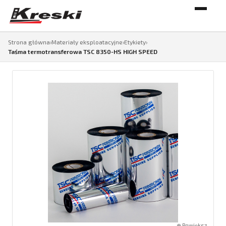
Strona główna
›
Materiały eksploatacyjne
›
Etykiety
›
Taśma termotransferowa TSC 8350-HS HIGH SPEED
⊕ Powiększ