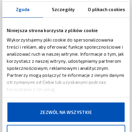
ZAPYTAJ O CENĘ
Zgoda
Szczegóły
O plikach cookies
GULTON
Głowica Gulton SSP-104-832-AM41
Niniejsza strona korzysta z plików cookie
Wykorzystujemy pliki cookie do spersonalizowania
ZAPYTAJ O CENĘ
treści i reklam, aby oferować funkcje społecznościowe i
analizować ruch w naszej witrynie. Informacje o tym, jak
SATO
korzystasz z naszej witryny, udostępniamy partnerom
Etykiety termotransferowe SATO
społecznościowym, reklamowym i analitycznym.
Partnerzy mogą połączyć te informacje z innymi danymi
ZAPYTAJ O CENĘ
otrzymanymi od Ciebie lub uzyskanymi podczas
korzystania z ich usług.
Specjalna etykieta syntetyczna 8100T
Z-Destruct PE
ZEZWÓL NA WSZYSTKIE
ZAPYTAJ O CENĘ