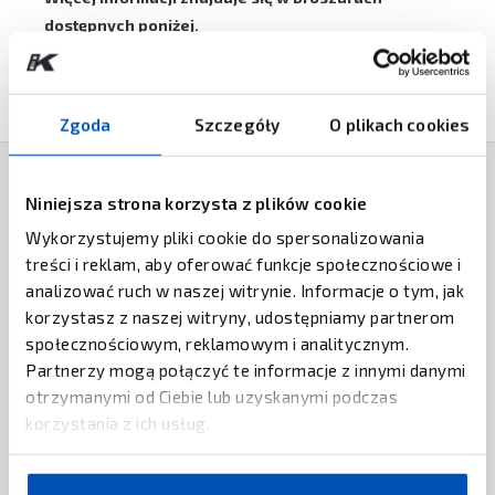
dostępnych poniżej.
Zgoda
Szczegóły
O plikach cookies
Niniejsza strona korzysta z plików cookie
PRODUKTY POWIĄZANE
Wykorzystujemy pliki cookie do spersonalizowania
treści i reklam, aby oferować funkcje społecznościowe i
FORCEPOINT
Forcepoint ONE
analizować ruch w naszej witrynie. Informacje o tym, jak
korzystasz z naszej witryny, udostępniamy partnerom
społecznościowym, reklamowym i analitycznym.
ZAPYTAJ O CENĘ
Partnerzy mogą połączyć te informacje z innymi danymi
otrzymanymi od Ciebie lub uzyskanymi podczas
EXTREME NETWORKS
Extreme Networks Zero Trust
korzystania z ich usług.
Network Access
ZAPYTAJ O CENĘ