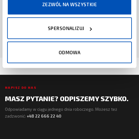
ZEZWÓL NA WSZYSTKIE
CISCO
Cisco Umbrella
SPERSONALIZUJ
ZAPYTAJ O CENĘ
ODMOWA
NAPISZ DO NAS
MASZ PYTANIE? ODPISZEMY SZYBKO.
Odpowiadamy w ciągu jednego dnia roboczego. Możesz też
zadzwonić:
+48 22 666 22 40