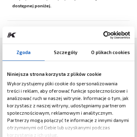
dostępnej poniżej.
Zgoda
Szczegóły
O plikach cookies
PRODUKTY POWIĄZANE
AXICON
Niniejsza strona korzysta z plików cookie
Weryfikator kodów kreskowych
Axicon 15200
Wykorzystujemy pliki cookie do spersonalizowania
treści i reklam, aby oferować funkcje społecznościowe i
ZAPYTAJ O CENĘ
analizować ruch w naszej witrynie. Informacje o tym, jak
korzystasz z naszej witryny, udostępniamy partnerom
REA
społecznościowym, reklamowym i analitycznym.
Weryfikator kodów REA PC-Scan LD4
Partnerzy mogą połączyć te informacje z innymi danymi
otrzymanymi od Ciebie lub uzyskanymi podczas
ZAPYTAJ O CENĘ
korzystania z ich usług.