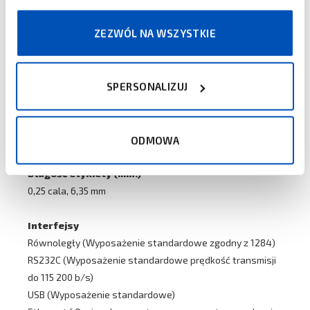
Zwijanie wewnętrzne lub zewnętrzne (tusz do środka lub
na zewnątrz)
ZEZWÓL NA WSZYSTKIE
Przełączanie automatyczne
Szerokość druku (maks.)
SPERSONALIZUJ
4,1 cala, 104 mm
Długość druku (maks.)
32 cale, 812 mm
ODMOWA
Długość etykiety (min.)
0,25 cala, 6,35 mm
Interfejsy
Równoległy (Wyposażenie standardowe zgodny z 1284)
RS232C (Wyposażenie standardowe prędkość transmisji
do 115 200 b/s)
USB (Wyposażenie standardowe)