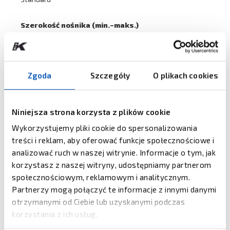
Szerokość nośnika (min.–maks.)
1,00–4,65 cala, 25,4–118 mm
Rozmiar rolki nośnika (maks.)
Zgoda
Szczegóły
O plikach cookies
8 cali, 200 mm (wewnętrzny uchwyt rolki)
Rozmiar rdzenia nośnika (min.)
Niniejsza strona korzysta z plików cookie
1 cal, 25 mm
Wykorzystujemy pliki cookie do spersonalizowania
treści i reklam, aby oferować funkcje społecznościowe i
Typ taśmy
analizować ruch w naszej witrynie. Informacje o tym, jak
Wosk, wosk/żywica lub żywica
korzystasz z naszej witryny, udostępniamy partnerom
społecznościowym, reklamowym i analitycznym.
Rozmiar taśmy
Partnerzy mogą połączyć te informacje z innymi danymi
450 m, 1476 stóp średnica zewnętrzna 3,4 cala, 86,5 mm
otrzymanymi od Ciebie lub uzyskanymi podczas
korzystania z ich usług.
Zwijanie taśmy