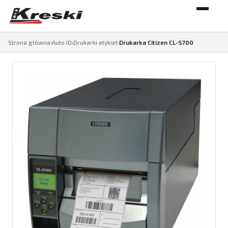
Strona główna
›
Auto ID
›
Drukarki etykiet
›
Drukarka Citizen CL-S700