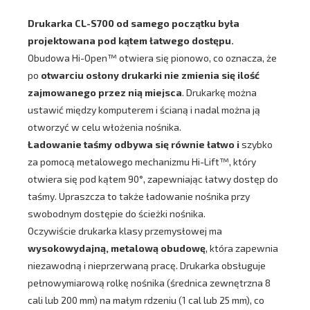
Drukarka CL-S700 od samego początku była
projektowana pod kątem łatwego dostępu.
Obudowa Hi-Open™ otwiera się pionowo, co oznacza, że
po
otwarciu osłony drukarki nie zmienia się ilość
zajmowanego przez nią miejsca
. Drukarkę można
ustawić między komputerem i ścianą i nadal można ją
otworzyć w celu włożenia nośnika.
Ładowanie taśmy odbywa się równie łatwo i
szybko
za pomocą metalowego mechanizmu Hi-Lift™, który
otwiera się pod kątem 90°, zapewniając łatwy dostęp do
taśmy. Upraszcza to także ładowanie nośnika przy
swobodnym dostępie do ścieżki nośnika.
Oczywiście drukarka klasy przemysłowej ma
wysokowydajną, metalową obudowę
, która zapewnia
niezawodną i nieprzerwaną pracę. Drukarka obsługuje
pełnowymiarową rolkę nośnika (średnica zewnętrzna 8
cali lub 200 mm) na małym rdzeniu (1 cal lub 25 mm), co