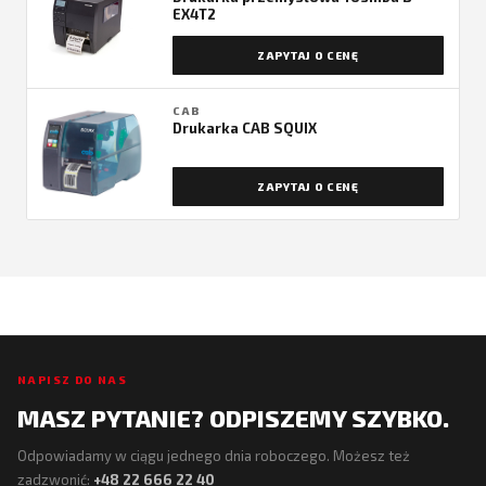
EX4T2
ZAPYTAJ O CENĘ
CAB
Drukarka CAB SQUIX
ZAPYTAJ O CENĘ
NAPISZ DO NAS
MASZ PYTANIE? ODPISZEMY SZYBKO.
Odpowiadamy w ciągu jednego dnia roboczego. Możesz też
zadzwonić:
+48 22 666 22 40