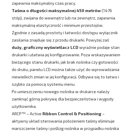
zapewnia maksymalny czas pracy.
Taśma o długości maksymalnej 450 metrów
(1476
stóp), zwijana do wewnątrz lub na zewnątrz, zapewnia
maksymalną elastyczność i minimum przestojów.
Zgodnie z zasadą prostoty i łatwości dostępu wyłącznik
zasilania znajduje się z przodu drukarki. Powyżej zaś
duży, graficzny wyświetlacz LCD
wyraźnie podaje stan
drukarki i ułatwia jej konfigurowanie. Poza wskazywaniem
bieżącego stanu drukarki, jak brak nośnika czy gotowości
do druku, panelu LCD można także użyć do wprowadzania
niewielkich zmian w jej konfiguracji. Odbywa się to łatwo i
szybko za pomocą systemu menu.
Po umieszczeniu nowego nośnika w drukarce należy
zamknąć górną pokrywę dla bezpieczeństwa i wygody
użytkownika.
ARCP™ – Active
Ribbon Control & Positioning
–
aktywny układ sterowania położeniem taśmy eliminuje
marszczenie taśmy i poślizg nośnika w przypadku nośnika