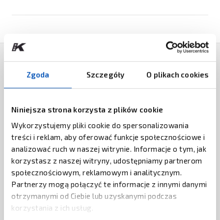
PRODUKTY POWIĄZANE
Zgoda
Szczegóły
O plikach cookies
SATO
Drukarka programowalna SATO FX3-
Niniejsza strona korzysta z plików cookie
LX
Wykorzystujemy pliki cookie do spersonalizowania
ZAPYTAJ O CENĘ
treści i reklam, aby oferować funkcje społecznościowe i
analizować ruch w naszej witrynie. Informacje o tym, jak
TSC
korzystasz z naszej witryny, udostępniamy partnerom
Drukarka TSC TC200
społecznościowym, reklamowym i analitycznym.
Partnerzy mogą połączyć te informacje z innymi danymi
ZAPYTAJ O CENĘ
otrzymanymi od Ciebie lub uzyskanymi podczas
korzystania z ich usług.
CAB