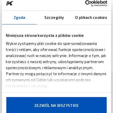
• Network Graph (wizualizacja i wyszukiwanie zagrożeń)
• Monitorowanie i usuwanie nadużyć związanych z marką
Digital Risk Protection
Zgoda
Szczegóły
O plikach cookies
• Łatwa integracja poprzez API/STIX/TAXII
• Szybkie wsparcie techniczne 24/365
Niniejsza strona korzysta z plików cookie
Więcej informacji znajduje się w broszurach
Wykorzystujemy pliki cookie do spersonalizowania
dostępnych poniżej.
treści i reklam, aby oferować funkcje społecznościowe i
analizować ruch w naszej witrynie. Informacje o tym, jak
korzystasz z naszej witryny, udostępniamy partnerom
społecznościowym, reklamowym i analitycznym.
Partnerzy mogą połączyć te informacje z innymi danymi
otrzymanymi od Ciebie lub uzyskanymi podczas
korzystania z ich usług.
PRODUKTY POWIĄZANE
FORCEPOINT
Forcepoint Intrusion Prevention
ZEZWÓL NA WSZYSTKIE
System