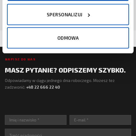
ZAPYTAJ O CENĘ
SPERSONALIZUJ
ODMOWA
NAPISZ DO NAS
MASZ PYTANIE? ODPISZEMY SZYBKO.
Odpowiadamy w ciągu jednego dnia roboczego. Możesz też
zadzwonić:
+48 22 666 22 40