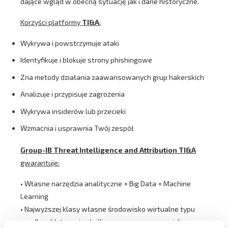
dające wgląd w obecną sytuację jak i dane historyczne.
Korzyści platformy
TI&A
:
Wykrywa i powstrzymuje ataki
Identyfikuje i blokuje strony phishingowe
Zna metody działania zaawansowanych grup hakerskich
Analizuje i przypisuje zagrożenia
Wykrywa insiderów lub przecieki
Wzmacnia i usprawnia Twój zespół
Group-IB Threat Intelligence and Attribution TI&A
gwarantuje:
• Własne narzędzia analityczne + Big Data + Machine
Learning
• Najwyższej klasy własne środowisko wirtualne typu
sandbox (detonacja złośliwego oprogramowania)