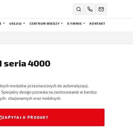
Ń
USŁUGI
CENTRUM WIEDZY
O FIRMIE
KONTAKT
 seria 4000
ntnych modułów przeznaczonych do automatyzacji,
. Specjalny design pozwala na zastosowanie w bardzo
ch- stacjonarnych oraz mobilnych.
ZAPYTAJ O PRODUKT