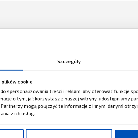
Szczegóły
z plików cookie
 do spersonalizowania treści i reklam, aby oferować funkcje s
ZEBRA TECHNOLOGIES
ormacje o tym, jak korzystasz z naszej witryny, udostępniamy 
Elektroniczne czujniki tempera
Partnerzy mogą połączyć te informacje z innymi danymi otrzy
Zebra ZS300
nia z ich usług.
TECH
Advantech ADAM-4024
ZAPYTAJ O CENĘ
ZAPYTAJ O CENĘ