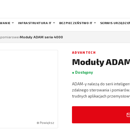
WANIE
INFRASTRUKTURA IT
BEZPIECZEŃSTWO IT
SERWIS URZĄDZE
o-pomiarowe
›
Moduły ADAM seria 4000
ADVANTECH
Moduły ADAM
● Dostępny
ADAM-y należą do serii intelige
zdalnego sterowania i pomiarów
trudnych aplikacjach przemysłowy
⊕ Powiększ