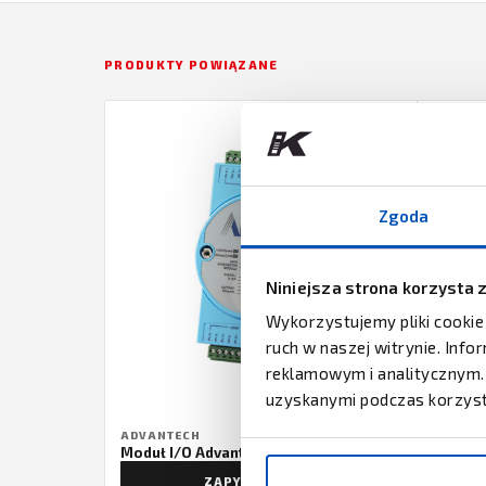
PRODUKTY POWIĄZANE
Zgoda
Niniejsza strona korzysta 
Wykorzystujemy pliki cookie
ruch w naszej witrynie. Inf
reklamowym i analitycznym. 
uzyskanymi podczas korzysta
ADVANTECH
ADVAN
Moduł I/O Advantech ADAM-6022
Moduł 
ZAPYTAJ O CENĘ