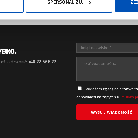
SPERSONALIZUJ
ZE
YBKO.
też zadzwonić:
+48 22 666 22
Wyrażam zgodę na przetwarzan
odpowiedzi na zapytanie.
Polityka 