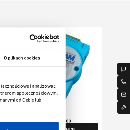
O plikach cookies
połecznościowe i analizować
partnerom społecznościowym,
tury
manymi od Ciebie lub
ADVANTECH
Moduły ADAM seria 6000
ZAPYTAJ O CENĘ