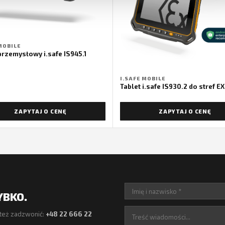
MOBILE
przemysłowy i.safe IS945.1
I.SAFE MOBILE
Tablet i.safe IS930.2 do stref E
ZAPYTAJ O CENĘ
ZAPYTAJ O CENĘ
YBKO.
też zadzwonić:
+48 22 666 22