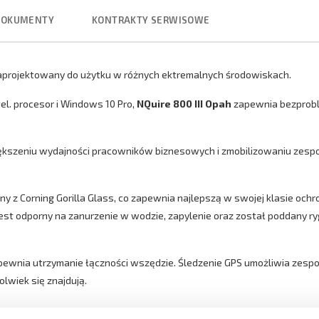
DOKUMENTY
KONTRAKTY SERWISOWE
aprojektowany do użytku w różnych ektremalnych środowiskach.
el.
procesor i Windows 10 Pro,
NQuire 800 III Opah
zapewnia bezprobl
większeniu wydajności pracowników biznesowych i zmobilizowaniu zes
 z Corning Gorilla Glass, co zapewnia najlepszą w swojej klasie oc
jest odporny na zanurzenie w wodzie, zapylenie oraz został poddany 
apewnia utrzymanie łączności wszędzie. Śledzenie GPS umożliwia zespoło
lwiek się znajdują.