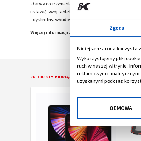
- łatwy do trzymania pasek na rękę ma całkowicie zdej
ustawić swój tablet w orientacji pionowej lub poziomej,
- dyskretny, wbudowany rysik pojemnościowy zapewnia
Zgoda
Więcej informacji znajduje się w karcie produktu d
Niniejsza strona korzysta 
Wykorzystujemy pliki cookie
ruch w naszej witrynie. Inf
reklamowym i analitycznym. 
PRODUKTY POWIĄZANE
uzyskanymi podczas korzysta
ODMOWA