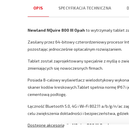
OPIS
SPECYFIKACJA TECHNICZNA
Newland NQuire 800 III Opah
to wytrzymały tablet z
Zasilany przez 64-bitowy czterordzeniowy procesor Int
pozostając jednocześnie opłacalnym rozwiązaniem.
Tablet został zaprojektowany specjalnie z myślą o z
zmieniających się nowoczesnych firmach.
Posiada 8-calowy wyświetlacz wielodotykowy wykonany
skaner kodów kreskowych.Tablet spełnia normę IP67 i 
cementową podłogę.
Łączność Bluetooth 5.0, 4G i Wi-Fi 802.11 a/b/g/n/ac z
celu zwiększenia dokładności i bezpieczeństwa, gdzieko
Dostępne akcesoria dla
NQuire 800 III Opah
: