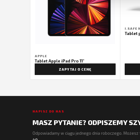
I.SAFE 
Tablet 
APPLE
Tablet Apple iPad Pro 11"
ZAPYTAJ O CENĘ
NAPISZ DO NAS
MASZ PYTANIE? ODPISZEMY SZ
Odpowiadamy w ciągu jednego dnia roboczego. Możesz 