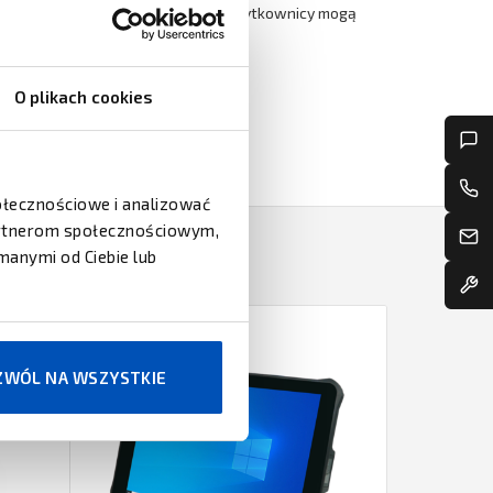
letu. Dzięki rotacji o 360 stopni użytkownicy mogą
nkcjonowanie każdego pracownika.
O plikach cookies
połecznościowe i analizować
partnerom społecznościowym,
manymi od Ciebie lub
ZWÓL NA WSZYSTKIE