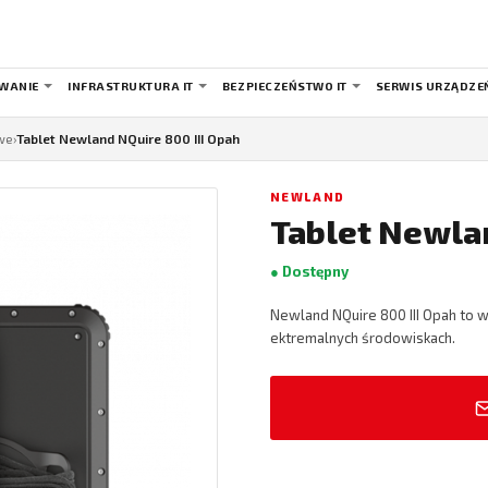
WANIE
INFRASTRUKTURA IT
BEZPIECZEŃSTWO IT
SERWIS URZĄDZE
we
›
Tablet Newland NQuire 800 III Opah
NEWLAND
Tablet Newlan
● Dostępny
Newland NQuire 800 III Opah to 
ektremalnych środowiskach.