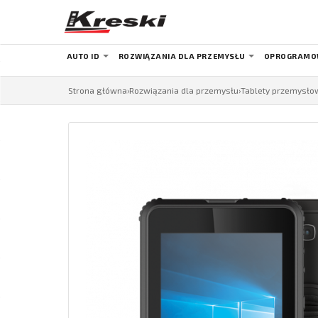
AUTO ID
ROZWIĄZANIA DLA PRZEMYSŁU
OPROGRAMO
Strona główna
›
Rozwiązania dla przemysłu
›
Tablety przemysło