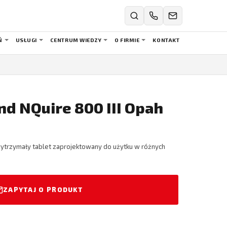
Ń
USŁUGI
CENTRUM WIEDZY
O FIRMIE
KONTAKT
d NQuire 800 III Opah
wytrzymały tablet zaprojektowany do użytku w różnych
ZAPYTAJ O PRODUKT