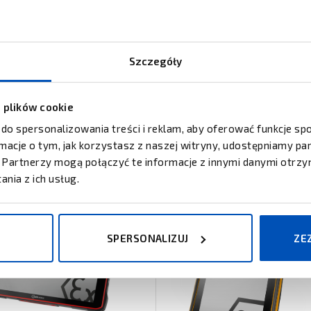
mowaną tylną płytkę, która bezpiecznie wkręca się w główny korpus tab
 aby ułatwić obsługę.|
 precyzyjną nawigację i został zaprojektowany tak, aby wspomóc fu
Szczegóły
ostępnej poniżej.
z plików cookie
 do spersonalizowania treści i reklam, aby oferować funkcje s
ormacje o tym, jak korzystasz z naszej witryny, udostępniamy 
Partnerzy mogą połączyć te informacje z innymi danymi otrzy
nia z ich usług.
SPERSONALIZUJ
ZE