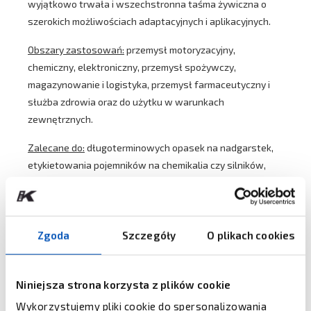
wyjątkowo trwała i wszechstronna taśma żywiczna o
szerokich możliwościach adaptacyjnych i aplikacyjnych.
Obszary zastosowań:
przemysł motoryzacyjny,
chemiczny, elektroniczny, przemysł spożywczy,
magazynowanie i logistyka, przemysł farmaceutyczny i
służba zdrowia oraz do użytku w warunkach
zewnętrznych.
Zalecane do:
długoterminowych opasek na nadgarstek,
etykietowania pojemników na chemikalia czy silników,
identyfikowania kontenerów do transportu morskiego,
elastycznych opakowań.
Więcej informacji znajduje sie w broszurach
Zgoda
Szczegóły
O plikach cookies
dostępnych poniżej.
Niniejsza strona korzysta z plików cookie
Wykorzystujemy pliki cookie do spersonalizowania