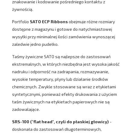
znakowanie i kodowanie pośredniego kontaktu z
żywnością.
Portfolio
SATO ECP Ribbons
obejmuje różne rozmiary
dostępne z magazynu i gotowe do natychmiastowej
wysyłki przy minimalnej ilości zamówienia wynoszącej
zaledwie jedno pudełko.
Taśmy żywiczne SATO są najlepsze do zastosowań
ekstremalnych, w których niezbędna jest wysoka jakość
nadruku i odporność na zadrapania, rozmazywanie,
wysokie temperatury, płyny lub działanie środków
chemicznych. Zwykle stosowane są wraz z etykietami
syntetycznymi, ponieważ efekty drukowania z użyciem
taśm żywicznych na etykietach papierowych nie są
zadowalające.
SRS-100 ("flat head", czyli do płaskiej głowicy)
-
doskonała do zastosowań długoterminowych,