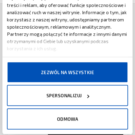
treści i reklam, aby oferować funkcje społecznościowe i
analizować ruch w naszej witrynie. Informacje o tym, jak
korzystasz z naszej witryny, udostępniamy partnerom
PRODUKTY POWIĄZANE
społecznościowym, reklamowym i analitycznym.
Partnerzy mogą połączyć te informacje z innymi danymi
ZEBRA TECHNOLOGIES
otrzymanymi od Ciebie lub uzyskanymi podczas
Woskowe taśmy barwiące Zebra
korzystania z ich usług.
ZAPYTAJ O CENĘ
ZEZWÓL NA WSZYSTKIE
ARMOR
Taśma woskowo-żywiczna Inkanto
APX 8
ZAPYTAJ O CENĘ
SPERSONALIZUJ
ZEBRA TECHNOLOGIES
Woskowo-żywiczne taśmy barwiące
ODMOWA
Zebra
ZAPYTAJ O CENĘ