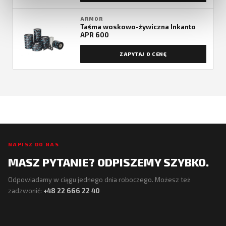
ARMOR
Taśma woskowo-żywiczna Inkanto
APR 600
ZAPYTAJ O CENĘ
NAPISZ DO NAS
MASZ PYTANIE? ODPISZEMY SZYBKO.
Odpowiadamy w ciągu jednego dnia roboczego. Możesz też
zadzwonić:
+48 22 666 22 40