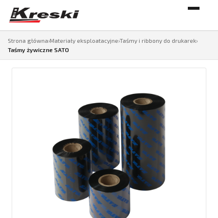
Strona główna
›
Materiały eksploatacyjne
›
Taśmy i ribbony do drukarek
›
Taśmy żywiczne SATO