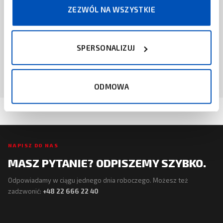
ZEZWÓL NA WSZYSTKIE
NORDIC ID
Czytnik RFID UHF Nordic ID EXA51E
SPERSONALIZUJ
ZAPYTAJ O CENĘ
ODMOWA
NAPISZ DO NAS
MASZ PYTANIE? ODPISZEMY SZYBKO.
Odpowiadamy w ciągu jednego dnia roboczego. Możesz też
zadzwonić:
+48 22 666 22 40