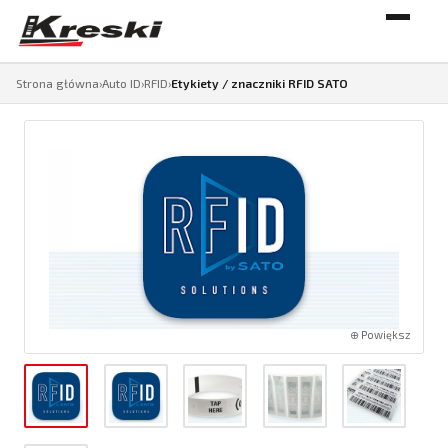
Strona główna
›
Auto ID
›
RFID
›
Etykiety / znaczniki RFID SATO
⊕ Powiększ