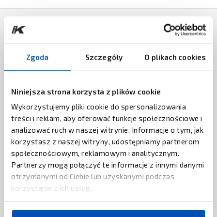
PRODUKTY POWIĄZANE
Zgoda
Szczegóły
O plikach cookies
ZEBRA TECHNOLOGIES
Chip RFID ZBR4000 Zebra
Niniejsza strona korzysta z plików cookie
ZAPYTAJ O CENĘ
Wykorzystujemy pliki cookie do spersonalizowania
treści i reklam, aby oferować funkcje społecznościowe i
UROVO
Komputer mobilny RFID Urovo DT610
analizować ruch w naszej witrynie. Informacje o tym, jak
korzystasz z naszej witryny, udostępniamy partnerom
społecznościowym, reklamowym i analitycznym.
ZAPYTAJ O CENĘ
Partnerzy mogą połączyć te informacje z innymi danymi
otrzymanymi od Ciebie lub uzyskanymi podczas
UNITECH
Antena RFID Unitech ANP100
korzystania z ich usług.
ZAPYTAJ O CENĘ