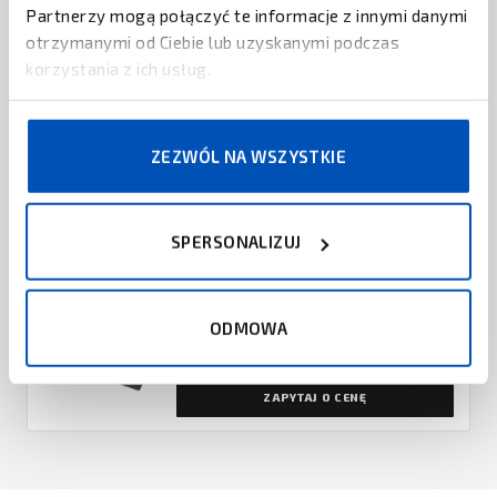
Partnerzy mogą połączyć te informacje z innymi danymi
otrzymanymi od Ciebie lub uzyskanymi podczas
BROTHER
korzystania z ich usług.
Drukarka Brother VC-500W
ZAPYTAJ O CENĘ
ZEZWÓL NA WSZYSTKIE
TSC
Drukarka TSC MH240
SPERSONALIZUJ
ZAPYTAJ O CENĘ
BROTHER
ODMOWA
Drukarka przenośna Brother PJ-722
ZAPYTAJ O CENĘ