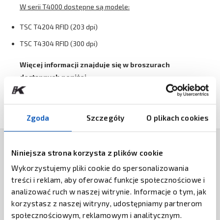
W serii T4000 dostępne są modele:
TSC T4204 RFID (203 dpi)
TSC T4304 RFID (300 dpi)
Więcej informacji znajduje się w broszurach
dostępnych poniżej.
Zgoda
Szczegóły
O plikach cookies
Niniejsza strona korzysta z plików cookie
PRODUKTY POWIĄZANE
Wykorzystujemy pliki cookie do spersonalizowania
treści i reklam, aby oferować funkcje społecznościowe i
GODEX
analizować ruch w naszej witrynie. Informacje o tym, jak
Drukarka GoDEX RT200i / RT230i
korzystasz z naszej witryny, udostępniamy partnerom
społecznościowym, reklamowym i analitycznym.
ZAPYTAJ O CENĘ