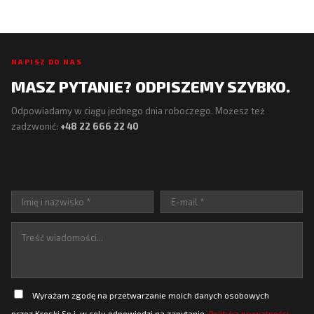
NAPISZ DO NAS
MASZ PYTANIE? ODPISZEMY SZYBKO.
Odpowiadamy w ciągu jednego dnia roboczego. Możesz też
zadzwonić:
+48 22 666 22 40
Wyrażam zgodę na przetwarzanie moich danych osobowych
przez Kreski Sp.j. w celu odpowiedzi na zapytanie.
Polityka prywatności