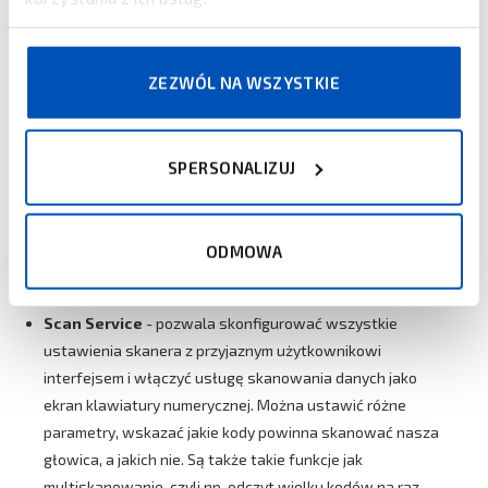
UNote
- prosty edyter tekstu. Można go użyć m.in. do
zapisywania zeskanowanych kodów kreskowych,
otwierania i przeglądania plików dziennika dla programu
ZEZWÓL NA WSZYSTKIE
rozwiązywania problemów.
Startup -
umożliwia automatyczne uruchamianie
aplikacje podczas uruchamiania urządzenia. Narzędzie
SPERSONALIZUJ
pozwala uruchomić aplikację bezpośrednio po restarcie
urządzenia lub wraz z jego ponownym uruchomieniem.
Umożliwia zdefiniowanie aplikacji, które mają być
ODMOWA
uruchamiane autoamatycznie, a nawet ustalić kolejność
ich odpalania.
Scan Service
- pozwala skonfigurować wszystkie
ustawienia skanera z przyjaznym użytkownikowi
interfejsem i włączyć usługę skanowania danych jako
ekran klawiatury numerycznej. Można ustawić różne
parametry, wskazać jakie kody powinna skanować nasza
głowica, a jakich nie. Są także takie funkcje jak
multiskanowanie, czyli np. odczyt wielku kodów na raz