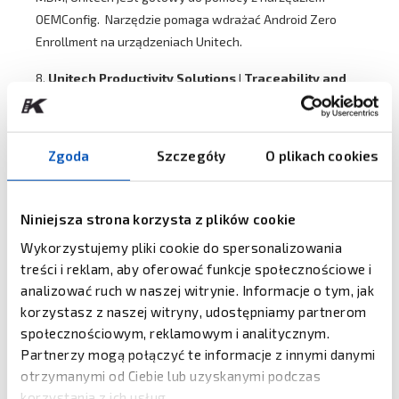
OEMConfig. Narzędzie pomaga wdrażać Android Zero
Enrollment na urządzeniach Unitech.
8.
Unitech Productivity Solutions | Traceability and
Visibility
Unitech oferuje szereg rozwiązań zwiększających
Zgoda
Szczegóły
O plikach cookies
produktywność, które poprawiają elastyczność i
wydajność codziennych zadań użytkowników.
Rozwiązania można dostosować do zarządzania i
Niniejsza strona korzysta z plików cookie
produktywności firmy, stwarzając idealny przepływ pracy
Wykorzystujemy pliki cookie do spersonalizowania
dla swojej firmy.
treści i reklam, aby oferować funkcje społecznościowe i
File Manager
- zarządzanie plikami i katalogami na
analizować ruch w naszej witrynie. Informacje o tym, jak
wewnętrznych i zewnętrznych opcjach przechowywania.
korzystasz z naszej witryny, udostępniamy partnerom
Można spakować katalog do pliku w pojedynczy plik zip,
społecznościowym, reklamowym i analitycznym.
udostępnić go przez Bluetooth, e-mail lub online Storage i
Partnerzy mogą połączyć te informacje z innymi danymi
wyodrębnić plik zip.
otrzymanymi od Ciebie lub uzyskanymi podczas
korzystania z ich usług.