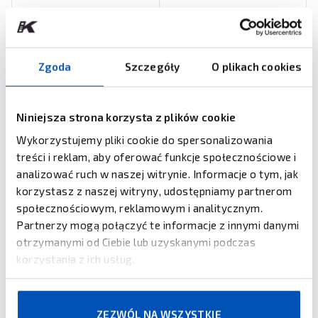
Zgoda
Szczegóły
O plikach cookies
Niniejsza strona korzysta z plików cookie
Wykorzystujemy pliki cookie do spersonalizowania
treści i reklam, aby oferować funkcje społecznościowe i
analizować ruch w naszej witrynie. Informacje o tym, jak
TSC
BROTHER
Drukarki TSC TH/DH
Drukarka Brother QL-1100
korzystasz z naszej witryny, udostępniamy partnerom
220/240
społecznościowym, reklamowym i analitycznym.
ZOBACZ PRODUKT
ZOBACZ PRODUKT
Partnerzy mogą połączyć te informacje z innymi danymi
otrzymanymi od Ciebie lub uzyskanymi podczas
korzystania z ich usług.
ZEZWÓL NA WSZYSTKIE