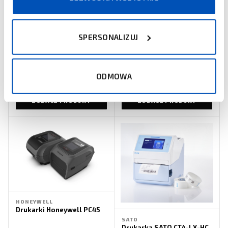
SPERSONALIZUJ
TOSHIBA TEC
HONEYWELL
Drukarka biurkowa
Drukarka Honeywell
ODMOWA
Toshiba BV410T/BV420T
PC42E-T
ZOBACZ PRODUKT
ZOBACZ PRODUKT
HONEYWELL
Drukarki Honeywell PC45
SATO
Drukarka SATO CT4-LX-HC