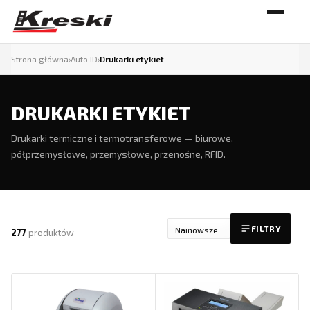
Strona główna
›
Auto ID
›
Drukarki etykiet
DRUKARKI ETYKIET
Drukarki termiczne i termotransferowe — biurowe,
półprzemysłowe, przemysłowe, przenośne, RFID.
FILTRY
277
produktów