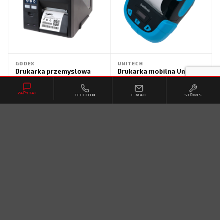
GODEX
UNITECH
Drukarka przemysłowa
Drukarka mobilna Unitech
GoDEX GX4000i
SP320
ZAPYTAJ
TELEFON
E-MAIL
SERWIS
ZOBACZ PRODUKT
ZOBACZ PRODUKT
UROVO
Drukarka Urovo D812R
Plus
CAB