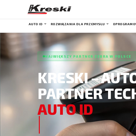
AUTO ID
ROZWIĄZANIA DLA PRZEMYSŁU
OPROGRAMO
NAJWIĘKSZY PARTNER ZEBRA W POLSCE
KRESKI – AU
PARTNER TEC
AUTO ID
DLA MAGAZYN