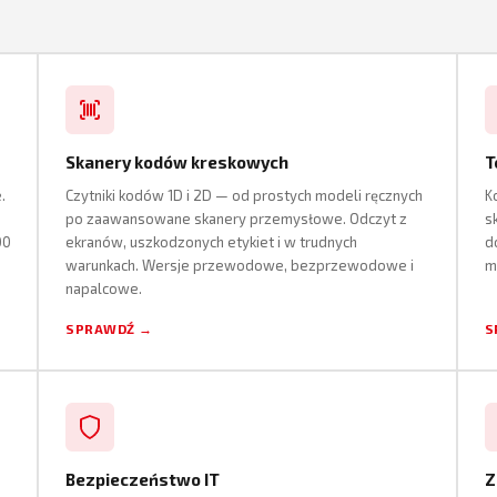
Skanery kodów kreskowych
T
.
Czytniki kodów 1D i 2D — od prostych modeli ręcznych
K
po zaawansowane skanery przemysłowe. Odczyt z
s
00
ekranów, uszkodzonych etykiet i w trudnych
d
warunkach. Wersje przewodowe, bezprzewodowe i
m
napalcowe.
SPRAWDŹ →
S
Bezpieczeństwo IT
Z