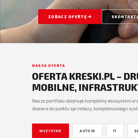
ZOBACZ OFERTĘ
SKONTAKTU
NASZA OFERTA
OFERTA KRESKI.PL – D
MOBILNE, INFRASTRUKT
Nasze portfolio obejmuje kompletny ekosystem urzą
skanera do punktu sprzedaży, kompleksowego system
WSZYSTKIE
AUTO ID
IT
S