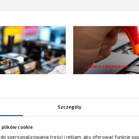
SERWIS I WSPARCIE
ZENIA DLA
AUTORYZOWAN
HONEYWELL
DOWIEDZ SIĘ WIĘCE
Szczegóły
z plików cookie
 do spersonalizowania treści i reklam, aby oferować funkcje s