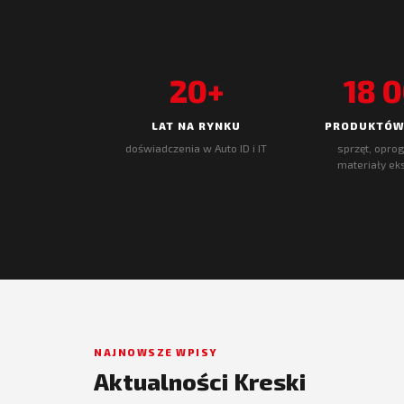
20+
18 
LAT NA RYNKU
PRODUKTÓW
doświadczenia w Auto ID i IT
sprzęt, opro
materiały ek
NAJNOWSZE WPISY
Aktualności Kreski