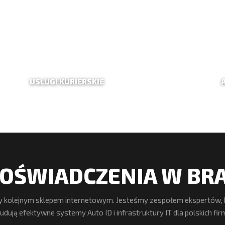
USŁUGI KURIERSKIE
OŚWIADCZENIA W BRAN
y kolejnym sklepem internetowym. Jesteśmy zespołem ekspertów, k
udują efektywne systemy Auto ID i infrastruktury IT dla polskich fir