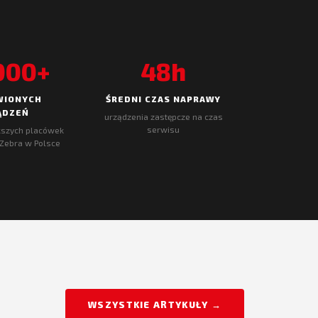
000+
48h
WIONYCH
ŚREDNI CZAS NAPRAWY
ĄDZEŃ
urządzenia zastępcze na czas
serwisu
ększych placówek
Zebra w Polsce
WSZYSTKIE ARTYKUŁY →