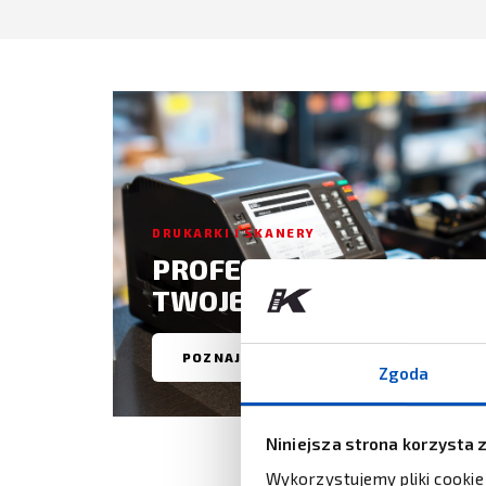
DRUKARKI I SKANERY
PROFESJONALNE URZĄD
TWOJEGO BIZNESU
POZNAJ OFERTĘ →
Zgoda
Niniejsza strona korzysta 
Wykorzystujemy pliki cookie