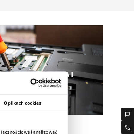
Y SERWIS ZEBRA I
J →
O plikach cookies
połecznościowe i analizować