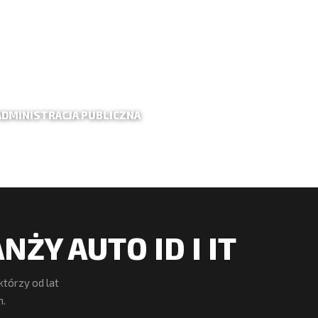
ADMINISTRACJA PUBLICZNA
ŻY AUTO ID I IT
tórzy od lat
m.