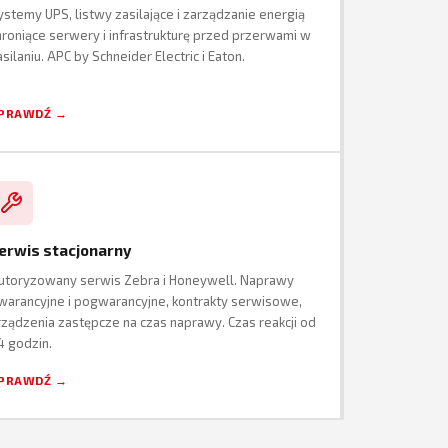
ystemy UPS, listwy zasilające i zarządzanie energią
hroniące serwery i infrastrukturę przed przerwami w
asilaniu. APC by Schneider Electric i Eaton.
PRAWDŹ →
erwis stacjonarny
utoryzowany serwis Zebra i Honeywell. Naprawy
warancyjne i pogwarancyjne, kontrakty serwisowe,
rządzenia zastępcze na czas naprawy. Czas reakcji od
4 godzin.
PRAWDŹ →