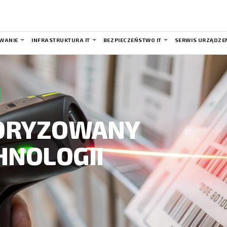
WANIE
INFRASTRUKTURA IT
BEZPIECZEŃSTWO IT
SERWIS URZĄDZE
TORYZOWANY
HNOLOGII
U I