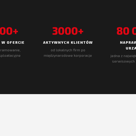
000+
3000+
80 
 W OFERCIE
AKTYWNYCH KLIENTÓW
NAPRA
URZ
gramowanie,
od lokalnych firm po
sploatacyjne
międzynarodowe korporacje
jedna z najwi
serwisowych 