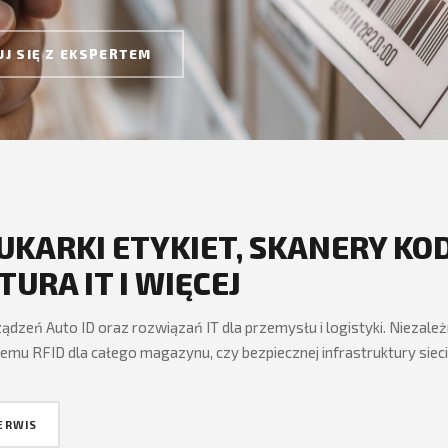
J SIĘ Z EKSPERTEM
RUKARKI ETYKIET, SKANERY K
URA IT I WIĘCEJ
dzeń Auto ID oraz rozwiązań IT dla przemysłu i logistyki. Niezależ
u RFID dla całego magazynu, czy bezpiecznej infrastruktury sieci
ERWIS