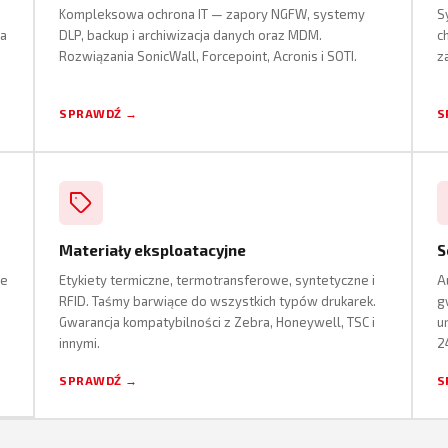
Kompleksowa ochrona IT — zapory NGFW, systemy
S
ia
DLP, backup i archiwizacja danych oraz MDM.
c
Rozwiązania SonicWall, Forcepoint, Acronis i SOTI.
z
SPRAWDŹ →
S
Materiały eksploatacyjne
S
ne
Etykiety termiczne, termotransferowe, syntetyczne i
A
RFID. Taśmy barwiące do wszystkich typów drukarek.
g
Gwarancja kompatybilności z Zebra, Honeywell, TSC i
u
innymi.
2
SPRAWDŹ →
S