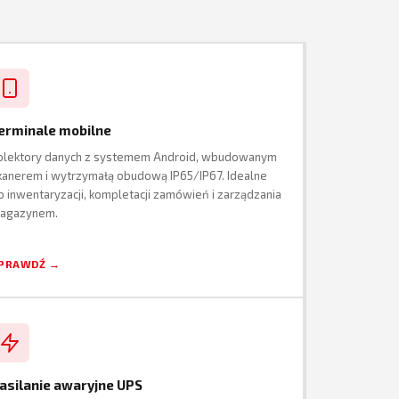
erminale mobilne
olektory danych z systemem Android, wbudowanym
kanerem i wytrzymałą obudową IP65/IP67. Idealne
o inwentaryzacji, kompletacji zamówień i zarządzania
agazynem.
PRAWDŹ →
asilanie awaryjne UPS