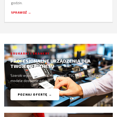
godzin.
SPRAWDŹ →
DRUKARKI I SKANERY
PROFESJONALNE URZĄDZENIA DLA
TWOJEGO BIZNESU
Szeroki wybór od Zebra, Honeywell, TSC i Citizen. Wszystkie
modele dostępne od ręki.
POZNAJ OFERTĘ →