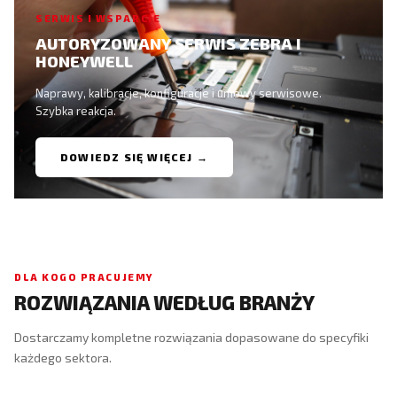
SERWIS I WSPARCIE
AUTORYZOWANY SERWIS ZEBRA I
HONEYWELL
Naprawy, kalibracje, konfiguracje i umowy serwisowe.
Szybka reakcja.
DOWIEDZ SIĘ WIĘCEJ →
DLA KOGO PRACUJEMY
ROZWIĄZANIA WEDŁUG BRANŻY
Dostarczamy kompletne rozwiązania dopasowane do specyfiki
każdego sektora.