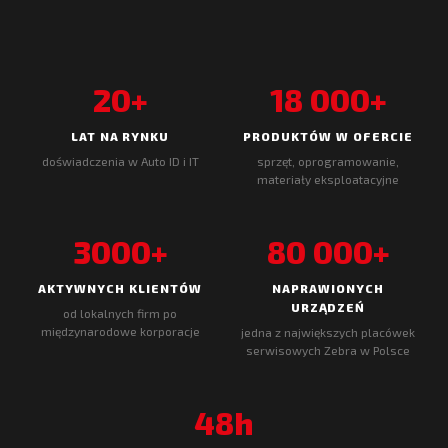
20+
18 000+
LAT NA RYNKU
PRODUKTÓW W OFERCIE
doświadczenia w Auto ID i IT
sprzęt, oprogramowanie,
materiały eksploatacyjne
3000+
80 000+
AKTYWNYCH KLIENTÓW
NAPRAWIONYCH
URZĄDZEŃ
od lokalnych firm po
międzynarodowe korporacje
jedna z największych placówek
serwisowych Zebra w Polsce
48h