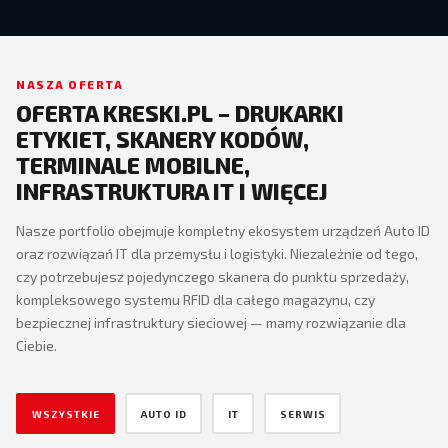
NASZA OFERTA
OFERTA KRESKI.PL – DRUKARKI
ETYKIET, SKANERY KODÓW,
TERMINALE MOBILNE,
INFRASTRUKTURA IT I WIĘCEJ
Nasze portfolio obejmuje kompletny ekosystem urządzeń Auto ID
oraz rozwiązań IT dla przemysłu i logistyki. Niezależnie od tego,
czy potrzebujesz pojedynczego skanera do punktu sprzedaży,
kompleksowego systemu RFID dla całego magazynu, czy
bezpiecznej infrastruktury sieciowej — mamy rozwiązanie dla
Ciebie.
WSZYSTKIE
AUTO ID
IT
SERWIS