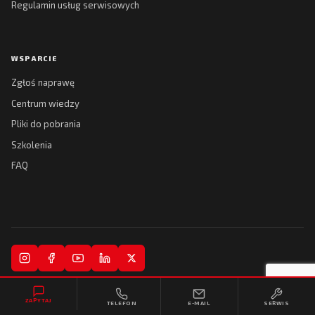
Regulamin usług serwisowych
WSPARCIE
Zgłoś naprawę
Centrum wiedzy
Pliki do pobrania
Szkolenia
FAQ
© 2026 Kreski Spółka Jawna. Wszelkie prawa zastrzeżone.
ZAPYTAJ
TELEFON
E-MAIL
SERWIS
Regulamin
Polityka prywatności
Realizacja:
Collytics