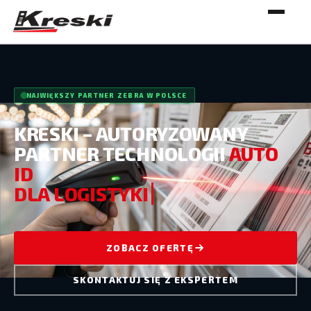
NAJWIĘKSZY PARTNER ZEBRA W POLSCE
KRESKI – AUTORYZOWANY
PARTNER TECHNOLOGII
AUTO
ID
DLA LOG
ZOBACZ OFERTĘ
SKONTAKTUJ SIĘ Z EKSPERTEM